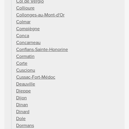
Col de Vergio
Collioure
Collonges-au-Mont-d'Or
Colmar
Compiègne
Conca
Concarneau
Conflans-Sainte-Honorine
Cormatin
Corte
Cuscionu
Cussac-Fort-Médoc
Deauville
Dieppe
Dijon
Dinan
Dinard
Dole
Dormans