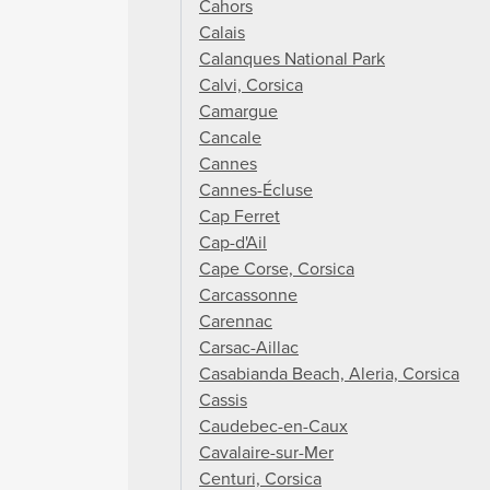
Cahors
Calais
Calanques National Park
Calvi, Corsica
Camargue
Cancale
Cannes
Cannes-Écluse
Cap Ferret
Cap-d'Ail
Cape Corse, Corsica
Carcassonne
Carennac
Carsac-Aillac
Casabianda Beach, Aleria, Corsica
Cassis
Caudebec-en-Caux
Cavalaire-sur-Mer
Centuri, Corsica