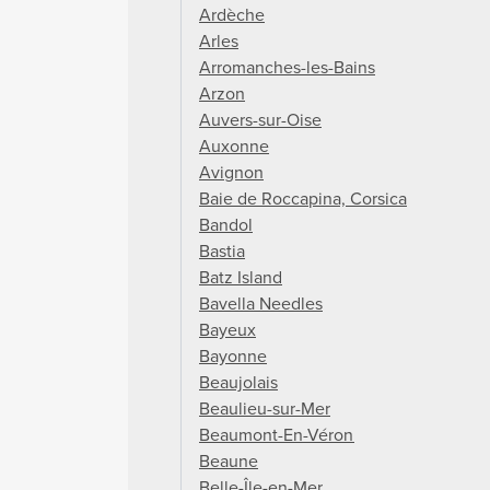
Ardèche
Arles
Arromanches-les-Bains
Arzon
Auvers-sur-Oise
Auxonne
Avignon
Baie de Roccapina, Corsica
Bandol
Bastia
Batz Island
Bavella Needles
Bayeux
Bayonne
Beaujolais
Beaulieu-sur-Mer
Beaumont-En-Véron
Beaune
Belle-Île-en-Mer