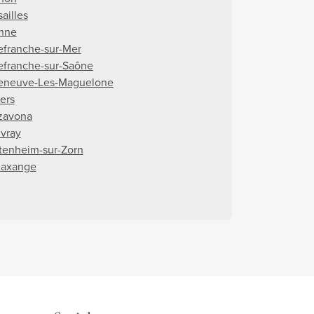
ailles
nne
lefranche-sur-Mer
lefranche-sur-Saône
leneuve-Les-Maguelone
iers
zavona
vray
tenheim-sur-Zorn
axange