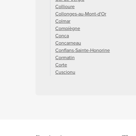
Collioure
Collonges-au-Mont-d'Or
Colmar
Compiègne
Conca
Concarneau
Conflans-Sainte-Honorine
Cormatin
Corte
Cuscionu