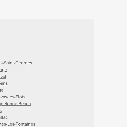
ts-Saint-Georges
nge
ival
éans
ge
vas-les-Flots
pelonne Beach
s
llac
nes-Les-Fontaines