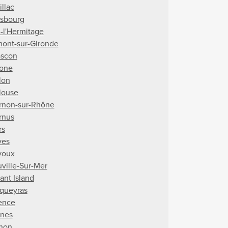
illac
asbourg
n-l'Hermitage
mont-sur-Gironde
ascon
tone
lon
louse
rnon-sur-Rhône
rnus
rs
ves
voux
uville-Sur-Mer
ant Island
queyras
ence
nes
non