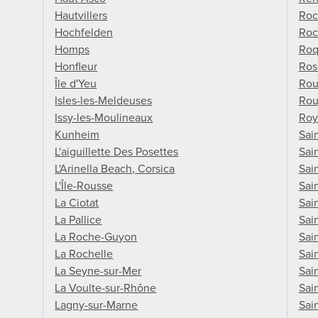
Hautvillers
Roc
Hochfelden
Roc
Homps
Roq
Honfleur
Ros
Île d'Yeu
Ro
Isles-les-Meldeuses
Rou
Issy-les-Moulineaux
Roy
Kunheim
Sai
L'aiguillette Des Posettes
Sai
L'Arinella Beach, Corsica
Sai
L'Île-Rousse
Sai
La Ciotat
Sai
La Pallice
Sai
La Roche-Guyon
Sai
La Rochelle
Sai
La Seyne-sur-Mer
Sai
La Voulte-sur-Rhône
Sai
Lagny-sur-Marne
Sai