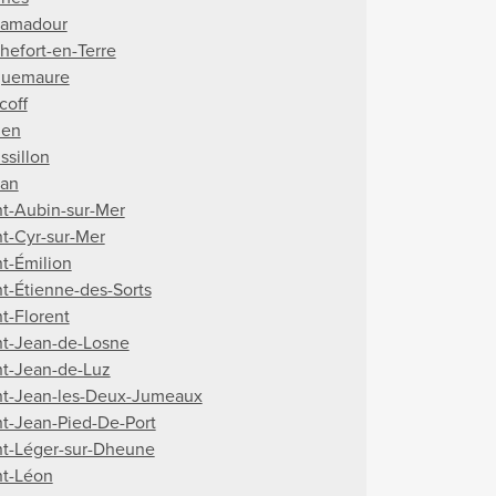
amadour
hefort-en-Terre
uemaure
coff
uen
ssillon
an
nt-Aubin-sur-Mer
nt-Cyr-sur-Mer
nt-Émilion
nt-Étienne-des-Sorts
nt-Florent
nt-Jean-de-Losne
nt-Jean-de-Luz
nt-Jean-les-Deux-Jumeaux
nt-Jean-Pied-De-Port
nt-Léger-sur-Dheune
nt-Léon