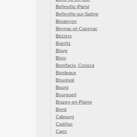
Belleville (Paris)
Belleville-sur-Saône
Besançon
Beynac-et-Cazenac
Béziers
Biarritz
Blaye
Blois
Bonifacio, Corsica
Bordeaux
Bougival
Bourg
Bourgueil
Brazey-en-Plaine
Brest
Cabourg
Cadillac
Caen