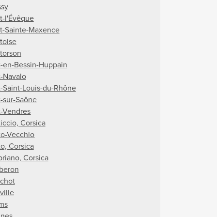
ssy
t-l'Évêque
t-Sainte-Maxence
toise
torson
t-en-Bessin-Huppain
t-Navalo
t-Saint-Louis-du-Rhône
t-sur-Saône
t-Vendres
iccio, Corsica
to-Vecchio
to, Corsica
priano, Corsica
beron
chot
ville
ms
nes