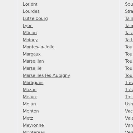
Lorient
Sou
Lourdes
Str
Lutzelbourg
Tai
Lyon
Tal
Mâcon
Tar
Maincy
Tat
Mantes-la-Jolie
Tou
Margaux
Tou
Marseillan
Tou
Marseille
Tou
Marseilles-lès-Aubigny
Tou
Martigues
Trè
Mazan
Tré
Meaux
Tro
Melun
Ush
Menton
Vac
Metz
Val
Meyronne
Van
Montereau
Ver