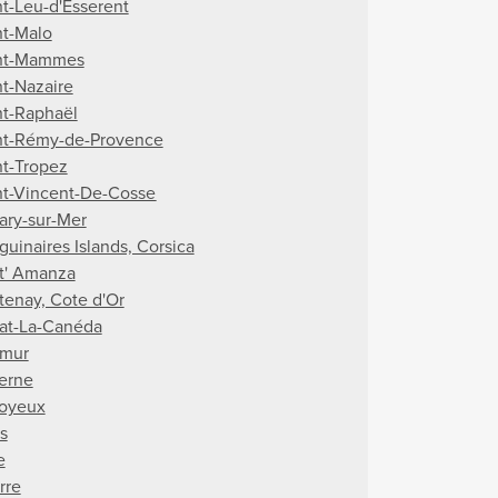
nt-Leu-d'Esserent
nt-Malo
nt-Mammes
nt-Nazaire
nt-Raphaël
nt-Rémy-de-Provence
nt-Tropez
nt-Vincent-De-Cosse
ary-sur-Mer
guinaires Islands, Corsica
t' Amanza
tenay, Cote d'Or
lat-La-Canéda
mur
erne
oyeux
s
e
rre