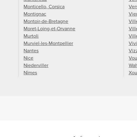
Monticello, Corsica
Vers
Montignac
Vie
Montoir-de-Bretagne
Vil
Moret-Loing-et-Orvanne
Vil
Murtoli
Vil
Murviel-les-Montpellier
Viv
Nantes
Viz
Nice
Vou
Niederviller
Wal
Nîmes
Xou