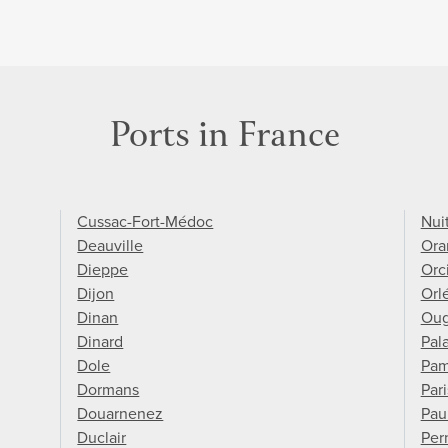
Ports in France
Cussac-Fort-Médoc
Nui
Deauville
Ora
Dieppe
Orc
Dijon
Orl
Dinan
Ou
Dinard
Pala
Dole
Pam
Dormans
Pari
Douarnenez
Paui
Duclair
Per