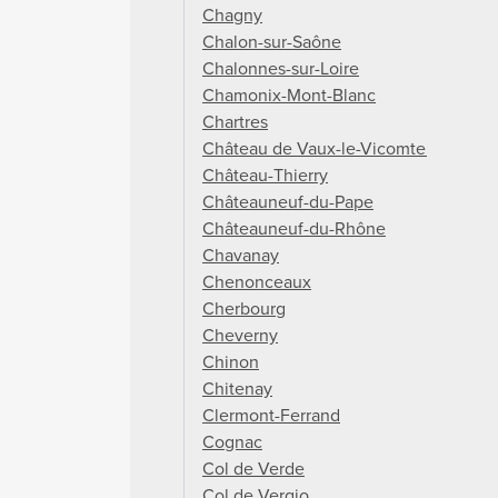
Chagny
Chalon-sur-Saône
Chalonnes-sur-Loire
Chamonix-Mont-Blanc
Chartres
Château de Vaux-le-Vicomte
Château-Thierry
Châteauneuf-du-Pape
Châteauneuf-du-Rhône
Chavanay
Chenonceaux
Cherbourg
Cheverny
Chinon
Chitenay
Clermont-Ferrand
Cognac
Col de Verde
Col de Vergio