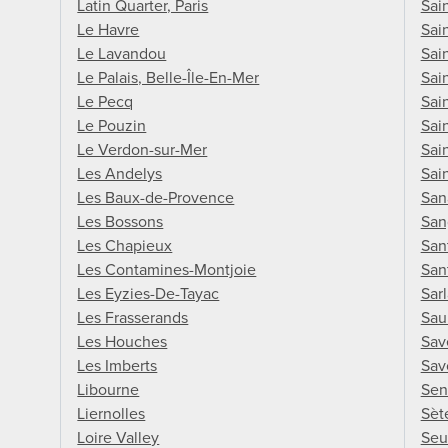
Latin Quarter, Paris
Sai
Le Havre
Sai
Le Lavandou
Sai
Le Palais, Belle-Île-En-Mer
Sai
Le Pecq
Sai
Le Pouzin
Sai
Le Verdon-sur-Mer
Sai
Les Andelys
Sai
Les Baux-de-Provence
San
Les Bossons
San
Les Chapieux
San
Les Contamines-Montjoie
San
Les Eyzies-De-Tayac
Sar
Les Frasserands
Sau
Les Houches
Sav
Les Imberts
Sav
Libourne
Sen
Liernolles
Sèt
Loire Valley
Seu