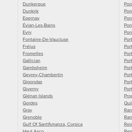
Dunkerque
Poi
Dunkirk
Pon
Epernay
Pon
Évian-Les-Bains
Pon
Evry
Pon
Fontaine-De-Vaucluse
Por
Fréjus
Por
Fromelles
Por
Gallician
Por
Gambsheim
Por
Gevrey-Chambertin
Port
Gigondas
Por
Giverny
Por
Glénan Islands
Pro
Gordes
Qui
Gray
Ran
Grenoble
Ran
Gulf Of Sant'Amanza, Corsica
Rei
Haut Asco
Ren