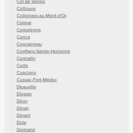
Col de Vergio
Collioure
Collonges-au-Mont-d'Or
Colmar
Compiègne
Conca
Concarneau
Conflans-Sainte-Honorine
Cormatin
Corte
Cuscionu
Cussac-Fort-Médoc
Deauville
Dieppe
Dijon
Dinan
Dinard
Dole
Dormans