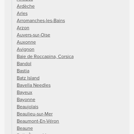
Ardèche
Arles
Arromanches-les-Bains
Arzon
Auvers-sur-Oise
Auxonne
Avignon
Baie de Roccapina, Corsica
Bandol
Bastia
Batz Island
Bavella Needles
Bayeux
Bayonne
Beaujolais
Beaulieu-sur-Mer
Beaumont-En-Véron
Beaune