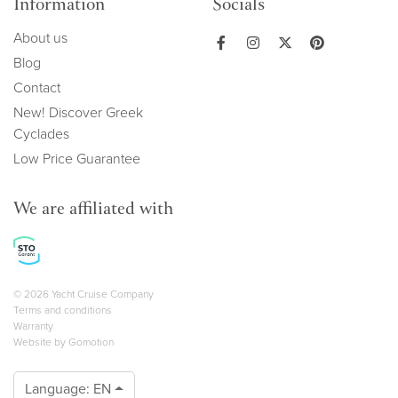
Information
Socials
About us
Blog
Contact
New! Discover Greek
Cyclades
Low Price Guarantee
We are affiliated with
Copyright navigation
© 2026 Yacht Cruise Company
Terms and conditions
Warranty
Website by
Gomotion
Language:
EN