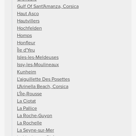
Gulf Of Sant'Amanza, Corsica
Haut Asco
Hautvillers
Hochfelden
Homps
Honfleur
Île d'Yeu
Isles-les-Meldeuses
Issy-les-Moulineaux
Kunheim
L'aiguillette Des Posettes
L'Arinella Beach, Corsica
L'Île-Rousse
La Ciotat
La Pallice
La Roche-Guyon
La Rochelle
La Seyne-sur-Mer