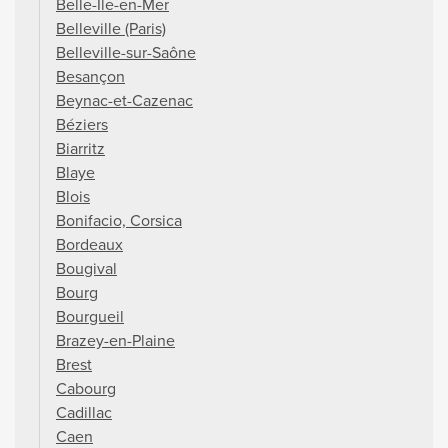
Belle-Île-en-Mer
Belleville (Paris)
Belleville-sur-Saône
Besançon
Beynac-et-Cazenac
Béziers
Biarritz
Blaye
Blois
Bonifacio, Corsica
Bordeaux
Bougival
Bourg
Bourgueil
Brazey-en-Plaine
Brest
Cabourg
Cadillac
Caen