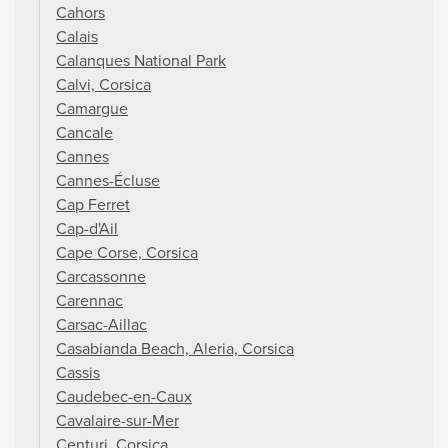
Cahors
Calais
Calanques National Park
Calvi, Corsica
Camargue
Cancale
Cannes
Cannes-Écluse
Cap Ferret
Cap-d'Ail
Cape Corse, Corsica
Carcassonne
Carennac
Carsac-Aillac
Casabianda Beach, Aleria, Corsica
Cassis
Caudebec-en-Caux
Cavalaire-sur-Mer
Centuri, Corsica