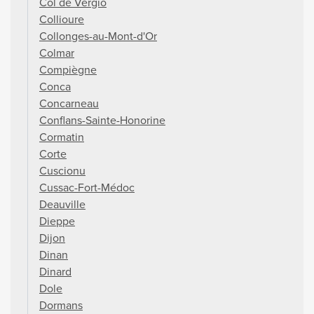
Col de Vergio
Collioure
Collonges-au-Mont-d'Or
Colmar
Compiègne
Conca
Concarneau
Conflans-Sainte-Honorine
Cormatin
Corte
Cuscionu
Cussac-Fort-Médoc
Deauville
Dieppe
Dijon
Dinan
Dinard
Dole
Dormans