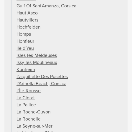
Gulf Of Sant'Amanza, Corsica
Haut Asco
Hautvillers
Hochfelden
Homps
Honfleur
Île d'Yeu
Isles-les-Meldeuses
Issy-les-Moulineaux
Kunheim
L'aiguillette Des Posettes
L'Arinella Beach, Corsica
L'Île-Rousse
La Ciotat
La Pallice
La Roche-Guyon
La Rochelle
La Seyne-sur-Mer