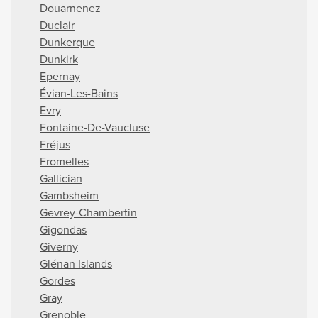
Douarnenez
Duclair
Dunkerque
Dunkirk
Epernay
Évian-Les-Bains
Evry
Fontaine-De-Vaucluse
Fréjus
Fromelles
Gallician
Gambsheim
Gevrey-Chambertin
Gigondas
Giverny
Glénan Islands
Gordes
Gray
Grenoble