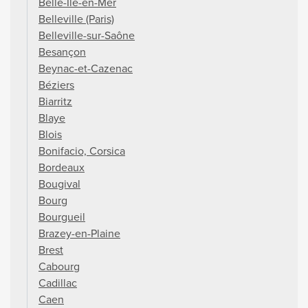
Belle-Île-en-Mer
Belleville (Paris)
Belleville-sur-Saône
Besançon
Beynac-et-Cazenac
Béziers
Biarritz
Blaye
Blois
Bonifacio, Corsica
Bordeaux
Bougival
Bourg
Bourgueil
Brazey-en-Plaine
Brest
Cabourg
Cadillac
Caen