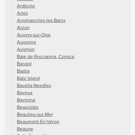
Ardèche
Arles
Arromanches-les-Bains
Arzon
Auvers-sur-Oise
Auxonne
Avignon
Baie de Roccapina, Corsica
Bandol
Bastia
Batz Island
Bavella Needles
Bayeux
Bayonne
Beaujolais
Beaulieu-sur-Mer
Beaumont-En-Véron
Beaune