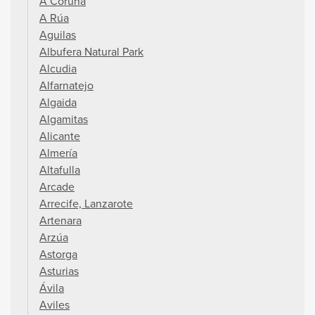
A Coruña
A Rúa
Aguilas
Albufera Natural Park
Alcudia
Alfarnatejo
Algaida
Algamitas
Alicante
Almería
Altafulla
Arcade
Arrecife, Lanzarote
Artenara
Arzúa
Astorga
Asturias
Ávila
Aviles