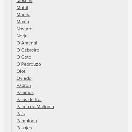
Moscari
Motril
Murcia
Muxia
Navarre
Nerja
O Amenal
O Cebreiro
O Coto
O Pedrouzo
Olot
Oviedo
Padrón
Palamós
Palas de Rei
Palma de Mallorca
Pals
Pamplona
Pasajes