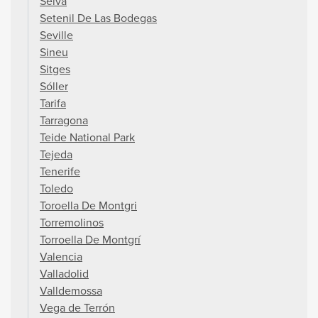
Selva
Setenil De Las Bodegas
Seville
Sineu
Sitges
Sóller
Tarifa
Tarragona
Teide National Park
Tejeda
Tenerife
Toledo
Toroella De Montgri
Torremolinos
Torroella De Montgrí
Valencia
Valladolid
Valldemossa
Vega de Terrón