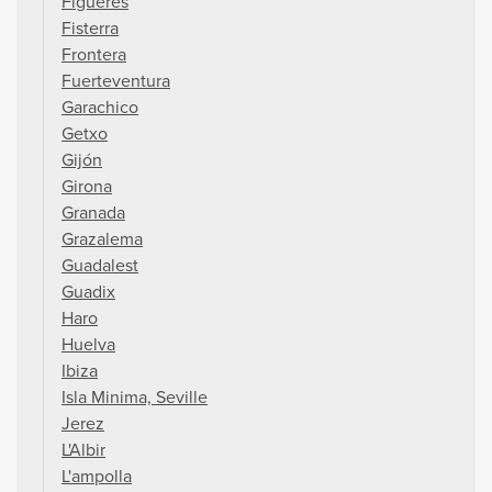
Figueres
Fisterra
Frontera
Fuerteventura
Garachico
Getxo
Gijón
Girona
Granada
Grazalema
Guadalest
Guadix
Haro
Huelva
Ibiza
Isla Minima, Seville
Jerez
L'Albir
L'ampolla