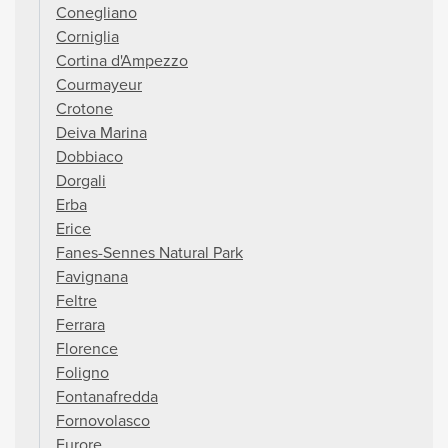
Conegliano
Corniglia
Cortina d'Ampezzo
Courmayeur
Crotone
Deiva Marina
Dobbiaco
Dorgali
Erba
Erice
Fanes-Sennes Natural Park
Favignana
Feltre
Ferrara
Florence
Foligno
Fontanafredda
Fornovolasco
Furore