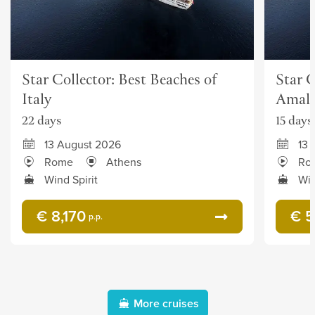
Star Collector: Best Beaches of
Star C
Italy
Amalf
22 days
15 days
13 August 2026
13 
Rome
Athens
Ro
Wind Spirit
Win
€ 8,170
€ 5
p.p.
More cruises