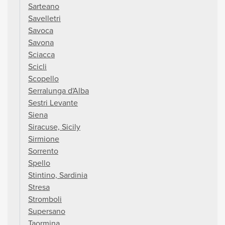
Sarteano
Savelletri
Savoca
Savona
Sciacca
Scicli
Scopello
Serralunga d'Alba
Sestri Levante
Siena
Siracuse, Sicily
Sirmione
Sorrento
Spello
Stintino, Sardinia
Stresa
Stromboli
Supersano
Taormina