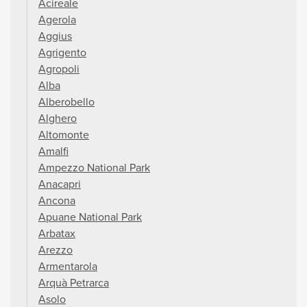
Acireale
Agerola
Aggius
Agrigento
Agropoli
Alba
Alberobello
Alghero
Altomonte
Amalfi
Ampezzo National Park
Anacapri
Ancona
Apuane National Park
Arbatax
Arezzo
Armentarola
Arquà Petrarca
Asolo