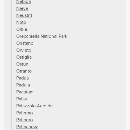
Nebida
Neive
Neustift
Noto
Olbia
Orecchiella National Park
Oristano
Orvieto
Ostiglia
Ostuni
Otranto
Padua
Padula
Paestum
Palau
Palazzolo Acreide
Palermo
Palinuro
Palmanova