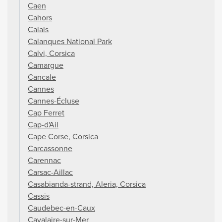
Caen
Cahors
Calais
Calanques National Park
Calvi, Corsica
Camargue
Cancale
Cannes
Cannes-Écluse
Cap Ferret
Cap-d'Ail
Cape Corse, Corsica
Carcassonne
Carennac
Carsac-Aillac
Casabianda-strand, Aleria, Corsica
Cassis
Caudebec-en-Caux
Cavalaire-sur-Mer