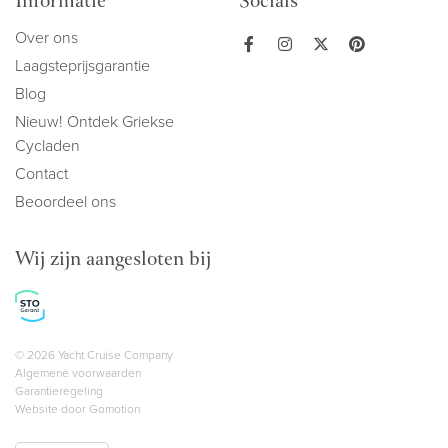
Informatie
Socials
Over ons
Laagsteprijsgarantie
Blog
Nieuw! Ontdek Griekse
Cycladen
Contact
Beoordeel ons
Wij zijn aangesloten bij
Copyright navigation
© 2026 Yacht Cruise Company
Algemene voorwaarden
Garantieregeling
Website door
Gomotion