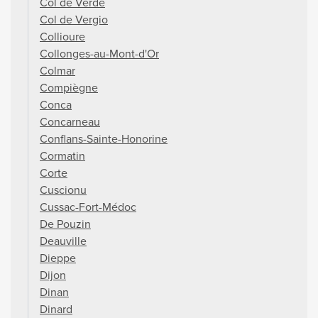
Col de Verde
Col de Vergio
Collioure
Collonges-au-Mont-d'Or
Colmar
Compiègne
Conca
Concarneau
Conflans-Sainte-Honorine
Cormatin
Corte
Cuscionu
Cussac-Fort-Médoc
De Pouzin
Deauville
Dieppe
Dijon
Dinan
Dinard