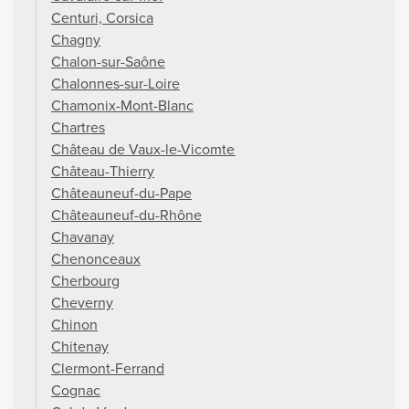
Centuri, Corsica
Chagny
Chalon-sur-Saône
Chalonnes-sur-Loire
Chamonix-Mont-Blanc
Chartres
Château de Vaux-le-Vicomte
Château-Thierry
Châteauneuf-du-Pape
Châteauneuf-du-Rhône
Chavanay
Chenonceaux
Cherbourg
Cheverny
Chinon
Chitenay
Clermont-Ferrand
Cognac