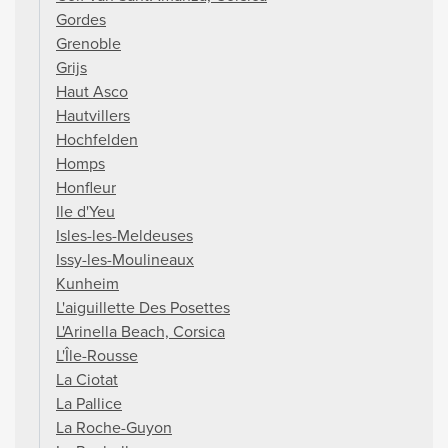
Gordes
Grenoble
Grijs
Haut Asco
Hautvillers
Hochfelden
Homps
Honfleur
Ile d'Yeu
Isles-les-Meldeuses
Issy-les-Moulineaux
Kunheim
L'aiguillette Des Posettes
L'Arinella Beach, Corsica
L'Île-Rousse
La Ciotat
La Pallice
La Roche-Guyon