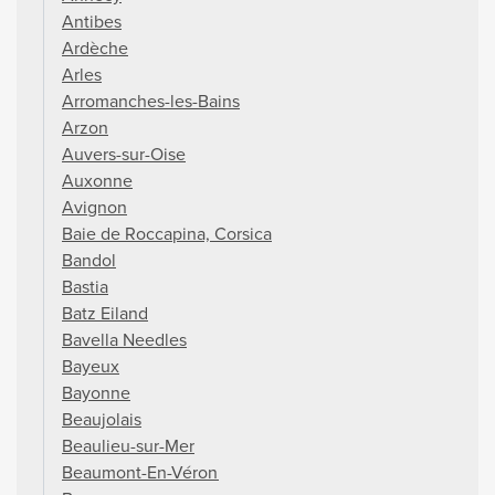
Antibes
Ardèche
Arles
Arromanches-les-Bains
Arzon
Auvers-sur-Oise
Auxonne
Avignon
Baie de Roccapina, Corsica
Bandol
Bastia
Batz Eiland
Bavella Needles
Bayeux
Bayonne
Beaujolais
Beaulieu-sur-Mer
Beaumont-En-Véron