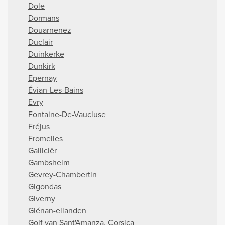
Dole
Dormans
Douarnenez
Duclair
Duinkerke
Dunkirk
Epernay
Évian-Les-Bains
Evry
Fontaine-De-Vaucluse
Fréjus
Fromelles
Galliciër
Gambsheim
Gevrey-Chambertin
Gigondas
Giverny
Glénan-eilanden
Golf van Sant'Amanza, Corsica