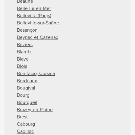
Beaune
Belle-Île-en-Mer
Belleville (Parijs)
Belleville-sur-Saône
Besançon
Beynac-et-Cazenac
Béziers
Biarritz
Blaye
Blois
Bonifacio, Corsica
Bordeaux
Bougival
Bourg
Bourgueil
Brazey-en-Plaine
Brest
Cabourg
Cadillac