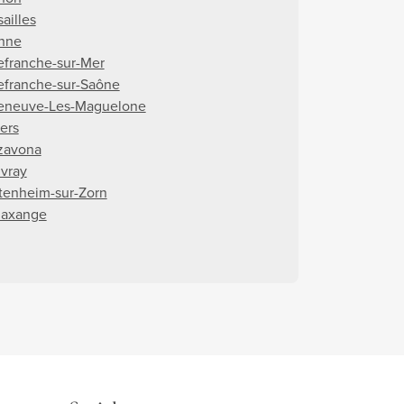
ailles
nne
lefranche-sur-Mer
lefranche-sur-Saône
leneuve-Les-Maguelone
iers
zavona
vray
tenheim-sur-Zorn
axange