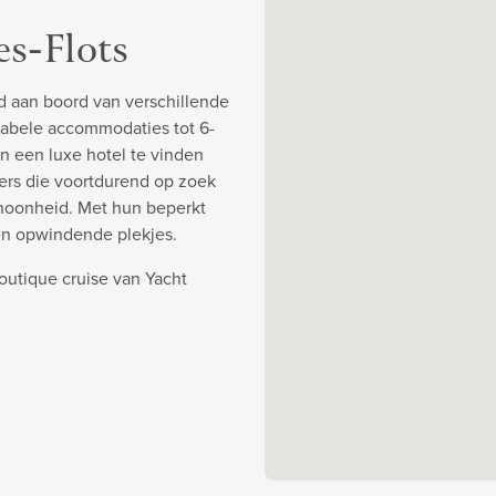
es-Flots
d aan boord van verschillende
abele accommodaties tot 6-
an een luxe hotel te vinden
ners die voortdurend op zoek
choonheid. Met hun beperkt
en opwindende plekjes.
outique cruise van Yacht