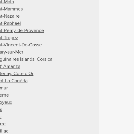
nt-Malo
nt-Mammes
nt-Nazaire
nt-Raphaël
nt-Rémy-de-Provence
nt-Tropez
nt-Vincent-De-Cosse
ary-sur-Mer
guinaires Islands, Corsica
t' Amanza
tenay, Cote d'Or
lat-La-Canéda
mur
erne
oyeux
s
e
rre
illac