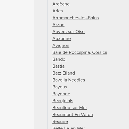
Ardèche
Arles
Arromanches-les-Bains
Arzon
Auvers-sur-Oise
Auxonne
Avignon
Baie de Roccapina, Corsica
Bandol
Bastia
Batz Eiland
Bavella Needles
Bayeux
Bayonne
Beaujolais
Beaulieu-sur-Mer
Beaumont-En-Véron
Beaune
Belle-Île-en-Mer