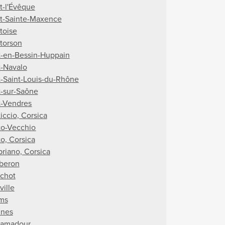
t-l'Évêque
t-Sainte-Maxence
toise
torson
t-en-Bessin-Huppain
t-Navalo
t-Saint-Louis-du-Rhône
t-sur-Saône
t-Vendres
iccio, Corsica
to-Vecchio
to, Corsica
priano, Corsica
beron
chot
ville
ms
nes
amadour