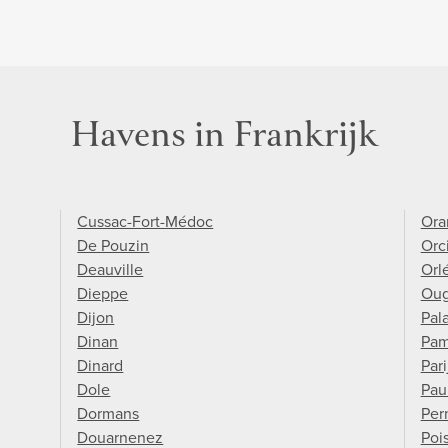
Havens in Frankrijk
Cussac-Fort-Médoc
Ora
De Pouzin
Orc
Deauville
Orl
Dieppe
Ou
Dijon
Pala
Dinan
Pam
Dinard
Pari
Dole
Paui
Dormans
Per
Douarnenez
Poi