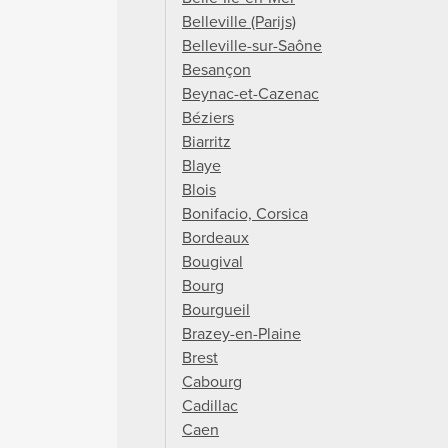
Belleville (Parijs)
Belleville-sur-Saône
Besançon
Beynac-et-Cazenac
Béziers
Biarritz
Blaye
Blois
Bonifacio, Corsica
Bordeaux
Bougival
Bourg
Bourgueil
Brazey-en-Plaine
Brest
Cabourg
Cadillac
Caen