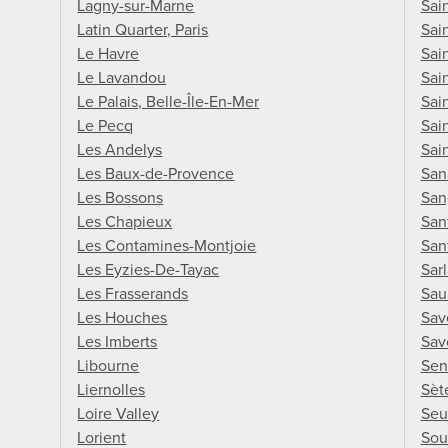
Lagny-sur-Marne
Sai
Latin Quarter, Paris
Sai
Le Havre
Sai
Le Lavandou
Sai
Le Palais, Belle-Île-En-Mer
Sai
Le Pecq
Sai
Les Andelys
Sai
Les Baux-de-Provence
San
Les Bossons
San
Les Chapieux
San
Les Contamines-Montjoie
San
Les Eyzies-De-Tayac
Sar
Les Frasserands
Sau
Les Houches
Sav
Les Imberts
Sav
Libourne
Sen
Liernolles
Sèt
Loire Valley
Seu
Lorient
Sou