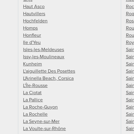
Haut Asco
Roc
Hautvillers
Roq
Hochfelden
Ros
Homps
Ro
Honfleur
Rou
Ile d'Yeu
Roy
Isles-les-Meldeuses
Sai
Issy-les-Moulineaux
Sai
Kunheim
Sai
L'aiguillette Des Posettes
Sai
L'Arinella Beach, Corsica
Sai
L'Île-Rousse
Sai
La Ciotat
Sai
La Pallice
Sai
La Roche-Guyon
Sai
La Rochelle
Sai
La Seyne-sur-Mer
Sai
La Voulte-sur-Rhône
Sai