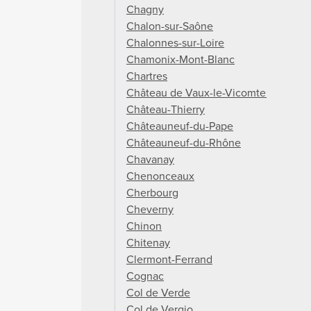
Chagny
Chalon-sur-Saône
Chalonnes-sur-Loire
Chamonix-Mont-Blanc
Chartres
Château de Vaux-le-Vicomte
Château-Thierry
Châteauneuf-du-Pape
Châteauneuf-du-Rhône
Chavanay
Chenonceaux
Cherbourg
Cheverny
Chinon
Chitenay
Clermont-Ferrand
Cognac
Col de Verde
Col de Vergio