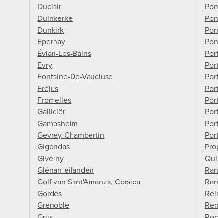
Duclair
Pon
Duinkerke
Pon
Dunkirk
Pon
Epernay
Pon
Évian-Les-Bains
Por
Evry
Por
Fontaine-De-Vaucluse
Por
Fréjus
Por
Fromelles
Por
Galliciër
Port
Gambsheim
Por
Gevrey-Chambertin
Por
Gigondas
Pro
Giverny
Qui
Glénan-eilanden
Ran
Golf van Sant'Amanza, Corsica
Ran
Gordes
Rei
Grenoble
Ren
Grijs
Roc