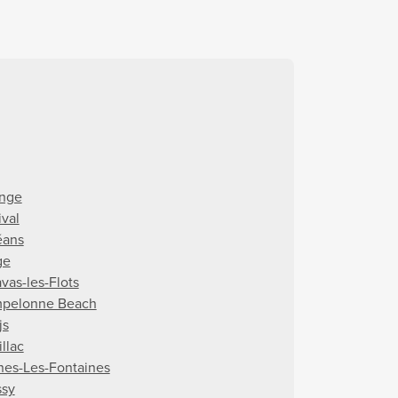
nge
ival
éans
ge
vas-les-Flots
pelonne Beach
js
llac
nes-Les-Fontaines
ssy