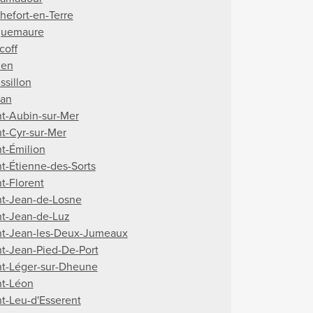
hefort-en-Terre
uemaure
coff
uen
ssillon
an
nt-Aubin-sur-Mer
nt-Cyr-sur-Mer
nt-Émilion
nt-Étienne-des-Sorts
nt-Florent
nt-Jean-de-Losne
nt-Jean-de-Luz
nt-Jean-les-Deux-Jumeaux
nt-Jean-Pied-De-Port
nt-Léger-sur-Dheune
nt-Léon
nt-Leu-d'Esserent