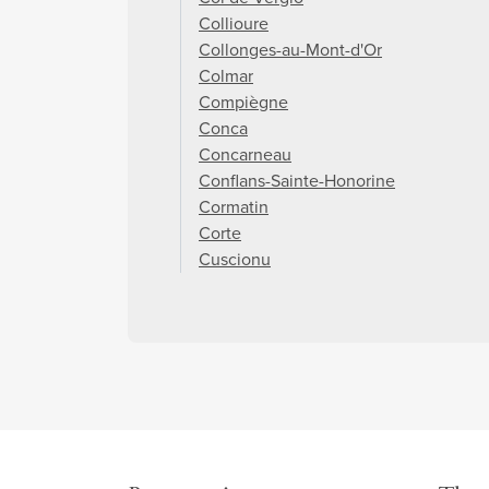
Collioure
Collonges-au-Mont-d'Or
Colmar
Compiègne
Conca
Concarneau
Conflans-Sainte-Honorine
Cormatin
Corte
Cuscionu