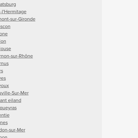
aatsburg
n-l'Hermitage
mont-sur-Gironde
ascon
tone
lon
louse
rnon-sur-Rhône
rnus
rs
ves
voux
uville-Sur-Mer
ant eiland
queyras
entie
nes
don-sur-Mer
non