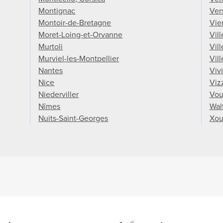
Montignac
Vers
Montoir-de-Bretagne
Vie
Moret-Loing-et-Orvanne
Vil
Murtoli
Vil
Murviel-les-Montpellier
Vil
Nantes
Viv
Nice
Viz
Niederviller
Vou
Nîmes
Wal
Nuits-Saint-Georges
Xou