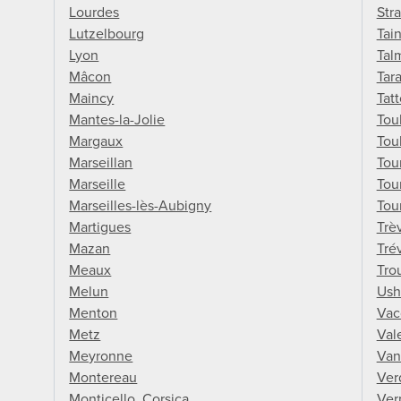
Lourdes
Str
Lutzelbourg
Tai
Lyon
Tal
Mâcon
Tar
Maincy
Tat
Mantes-la-Jolie
Tou
Margaux
Tou
Marseillan
Tou
Marseille
Tou
Marseilles-lès-Aubigny
Tou
Martigues
Trè
Mazan
Tré
Meaux
Tro
Melun
Ush
Menton
Vac
Metz
Val
Meyronne
Van
Montereau
Ver
Monticello, Corsica
Ver