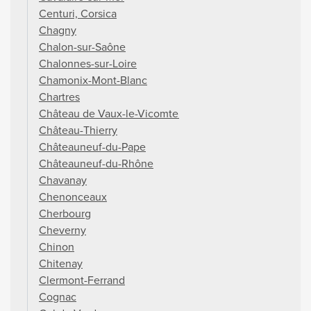
Centuri, Corsica
Chagny
Chalon-sur-Saône
Chalonnes-sur-Loire
Chamonix-Mont-Blanc
Chartres
Château de Vaux-le-Vicomte
Château-Thierry
Châteauneuf-du-Pape
Châteauneuf-du-Rhône
Chavanay
Chenonceaux
Cherbourg
Cheverny
Chinon
Chitenay
Clermont-Ferrand
Cognac