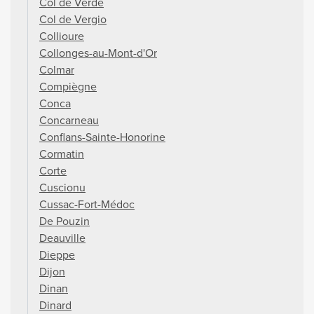
Col de Verde
Col de Vergio
Collioure
Collonges-au-Mont-d'Or
Colmar
Compiègne
Conca
Concarneau
Conflans-Sainte-Honorine
Cormatin
Corte
Cuscionu
Cussac-Fort-Médoc
De Pouzin
Deauville
Dieppe
Dijon
Dinan
Dinard