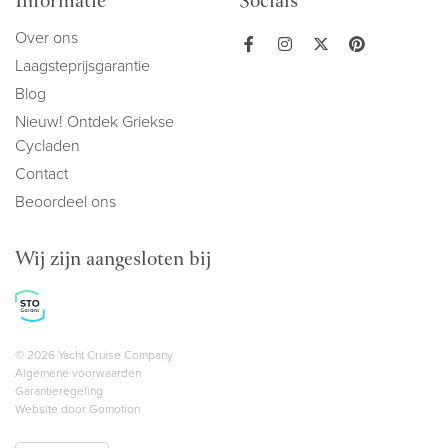
Informatie
Socials
Over ons
Laagsteprijsgarantie
Blog
Nieuw! Ontdek Griekse
Cycladen
Contact
Beoordeel ons
Wij zijn aangesloten bij
Copyright navigation
© 2026 Yacht Cruise Company
Algemene voorwaarden
Garantieregeling
Website door
Gomotion