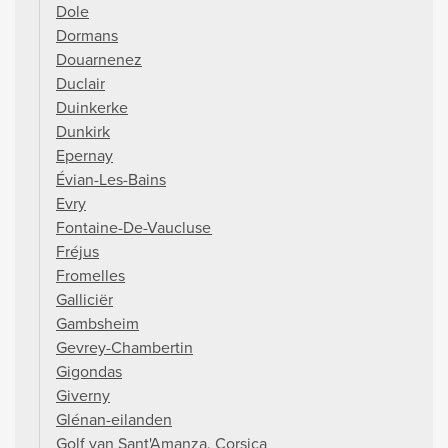
Dole
Dormans
Douarnenez
Duclair
Duinkerke
Dunkirk
Epernay
Évian-Les-Bains
Evry
Fontaine-De-Vaucluse
Fréjus
Fromelles
Galliciër
Gambsheim
Gevrey-Chambertin
Gigondas
Giverny
Glénan-eilanden
Golf van Sant'Amanza, Corsica