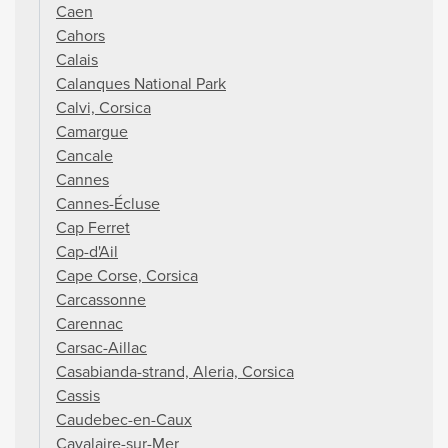
Caen
Cahors
Calais
Calanques National Park
Calvi, Corsica
Camargue
Cancale
Cannes
Cannes-Écluse
Cap Ferret
Cap-d'Ail
Cape Corse, Corsica
Carcassonne
Carennac
Carsac-Aillac
Casabianda-strand, Aleria, Corsica
Cassis
Caudebec-en-Caux
Cavalaire-sur-Mer