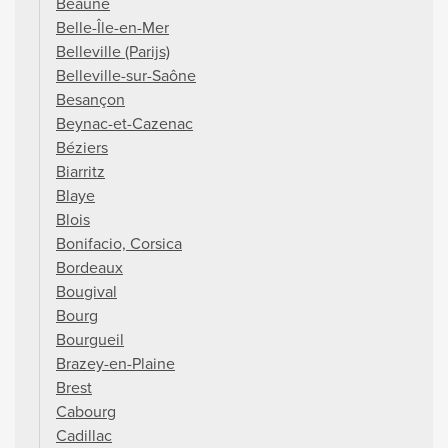
Beaune
Belle-Île-en-Mer
Belleville (Parijs)
Belleville-sur-Saône
Besançon
Beynac-et-Cazenac
Béziers
Biarritz
Blaye
Blois
Bonifacio, Corsica
Bordeaux
Bougival
Bourg
Bourgueil
Brazey-en-Plaine
Brest
Cabourg
Cadillac