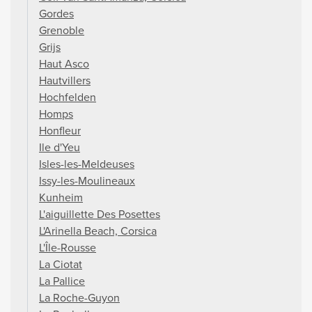
Gordes
Grenoble
Grijs
Haut Asco
Hautvillers
Hochfelden
Homps
Honfleur
Ile d'Yeu
Isles-les-Meldeuses
Issy-les-Moulineaux
Kunheim
L'aiguillette Des Posettes
L'Arinella Beach, Corsica
L'Île-Rousse
La Ciotat
La Pallice
La Roche-Guyon