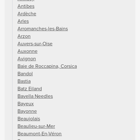
Antibes
Ardèche
Arles
Arromanches-les-Bains
Arzon
Auvers-sur-Oise
Auxonne
Avignon
Baie de Roccapina, Corsica
Bandol
Bastia
Batz Eiland
Bavella Needles
Bayeux
Bayonne
Beaujolais
Beaulieu-sur-Mer
Beaumont-En-Véron