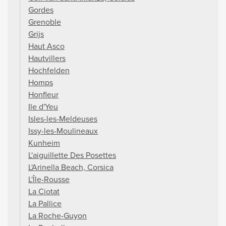
Gordes
Grenoble
Grijs
Haut Asco
Hautvillers
Hochfelden
Homps
Honfleur
Ile d'Yeu
Isles-les-Meldeuses
Issy-les-Moulineaux
Kunheim
L'aiguillette Des Posettes
L'Arinella Beach, Corsica
L'Île-Rousse
La Ciotat
La Pallice
La Roche-Guyon