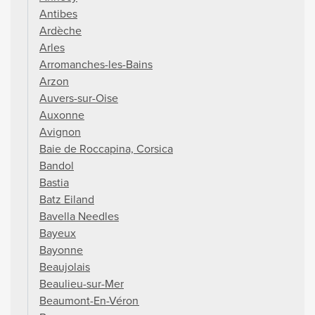
Antibes
Ardèche
Arles
Arromanches-les-Bains
Arzon
Auvers-sur-Oise
Auxonne
Avignon
Baie de Roccapina, Corsica
Bandol
Bastia
Batz Eiland
Bavella Needles
Bayeux
Bayonne
Beaujolais
Beaulieu-sur-Mer
Beaumont-En-Véron