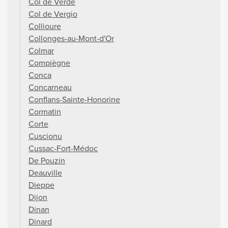
Col de Verde
Col de Vergio
Collioure
Collonges-au-Mont-d'Or
Colmar
Compiègne
Conca
Concarneau
Conflans-Sainte-Honorine
Cormatin
Corte
Cuscionu
Cussac-Fort-Médoc
De Pouzin
Deauville
Dieppe
Dijon
Dinan
Dinard