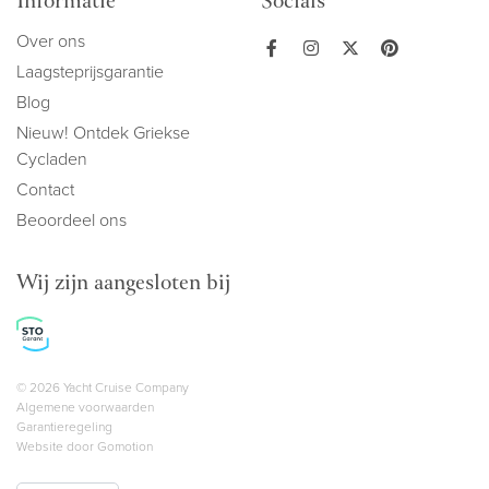
Informatie
Socials
Over ons
Laagsteprijsgarantie
Blog
Nieuw! Ontdek Griekse
Cycladen
Contact
Beoordeel ons
Wij zijn aangesloten bij
Copyright navigation
© 2026 Yacht Cruise Company
Algemene voorwaarden
Garantieregeling
Website door
Gomotion