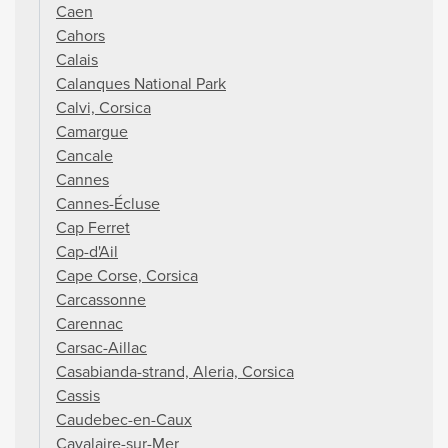
Caen
Cahors
Calais
Calanques National Park
Calvi, Corsica
Camargue
Cancale
Cannes
Cannes-Écluse
Cap Ferret
Cap-d'Ail
Cape Corse, Corsica
Carcassonne
Carennac
Carsac-Aillac
Casabianda-strand, Aleria, Corsica
Cassis
Caudebec-en-Caux
Cavalaire-sur-Mer