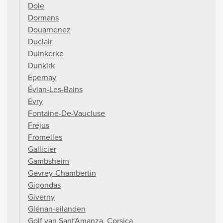
Dole
Dormans
Douarnenez
Duclair
Duinkerke
Dunkirk
Epernay
Évian-Les-Bains
Evry
Fontaine-De-Vaucluse
Fréjus
Fromelles
Galliciër
Gambsheim
Gevrey-Chambertin
Gigondas
Giverny
Glénan-eilanden
Golf van Sant'Amanza, Corsica