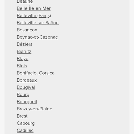
Beaune
Belle-Île-en-Mer
Belleville (Parijs)
Belleville-sur-Saône
Besançon
Beynac-et-Cazenac
Béziers
Biarritz
Blaye
Blois
Bonifacio, Corsica
Bordeaux
Bougival
Bourg
Bourgueil
Brazey-en-Plaine
Brest
Cabourg
Cadillac