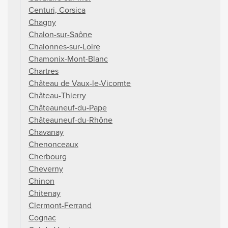
Centuri, Corsica
Chagny
Chalon-sur-Saône
Chalonnes-sur-Loire
Chamonix-Mont-Blanc
Chartres
Château de Vaux-le-Vicomte
Château-Thierry
Châteauneuf-du-Pape
Châteauneuf-du-Rhône
Chavanay
Chenonceaux
Cherbourg
Cheverny
Chinon
Chitenay
Clermont-Ferrand
Cognac