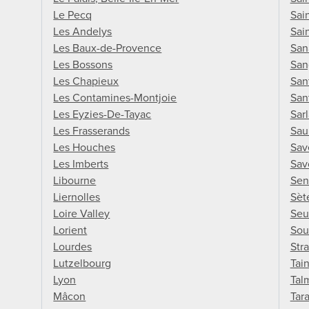
Le Pecq
Sai
Les Andelys
Sai
Les Baux-de-Provence
San
Les Bossons
San
Les Chapieux
San
Les Contamines-Montjoie
San
Les Eyzies-De-Tayac
Sar
Les Frasserands
Sau
Les Houches
Sav
Les Imberts
Sav
Libourne
Sen
Liernolles
Sèt
Loire Valley
Seu
Lorient
Sou
Lourdes
Str
Lutzelbourg
Tai
Lyon
Tal
Mâcon
Tar