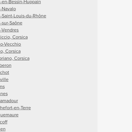
t-en-Bessin-Huppain
t-Navalo
t-Saint-Louis-du-Rhône
t-sur-Saône
t-Vendres
iccio, Corsica
to-Vecchio
to, Corsica
priano, Corsica
beron
chot
ville
ms
nes
amadour
hefort-en-Terre
uemaure
coff
uen