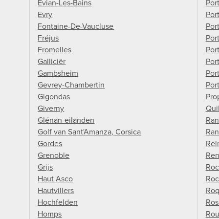
Évian-Les-Bains
Por
Evry
Por
Fontaine-De-Vaucluse
Por
Fréjus
Por
Fromelles
Por
Galliciër
Port
Gambsheim
Por
Gevrey-Chambertin
Por
Gigondas
Pro
Giverny
Qui
Glénan-eilanden
Ran
Golf van Sant'Amanza, Corsica
Ran
Gordes
Rei
Grenoble
Ren
Grijs
Roc
Haut Asco
Roc
Hautvillers
Roq
Hochfelden
Ros
Homps
Ro