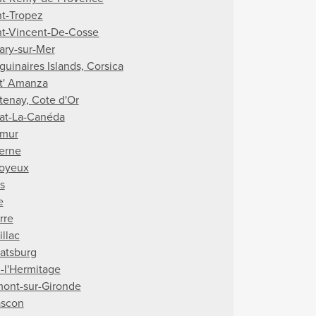
nt-Tropez
nt-Vincent-De-Cosse
ary-sur-Mer
guinaires Islands, Corsica
t' Amanza
tenay, Cote d'Or
lat-La-Canéda
mur
erne
oyeux
s
e
rre
illac
aatsburg
n-l'Hermitage
mont-sur-Gironde
ascon