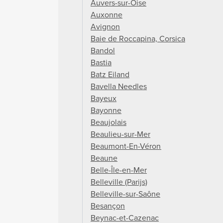
Auvers-sur-Oise
Auxonne
Avignon
Baie de Roccapina, Corsica
Bandol
Bastia
Batz Eiland
Bavella Needles
Bayeux
Bayonne
Beaujolais
Beaulieu-sur-Mer
Beaumont-En-Véron
Beaune
Belle-Île-en-Mer
Belleville (Parijs)
Belleville-sur-Saône
Besançon
Beynac-et-Cazenac