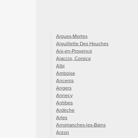
Aigues-Mortes
Aiguillette Des Houches
Aix-en-Provence
Ajaccio, Corsica
Albi
Amboise
Ancenis
Angers
Annecy
Antibes
Ardèche
Arles
Arromanches-les-Bains
Arzon