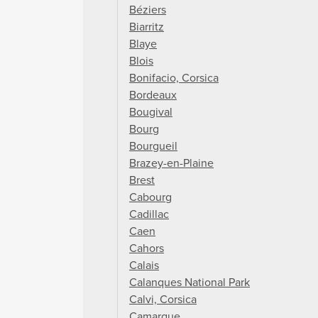
Béziers
Biarritz
Blaye
Blois
Bonifacio, Corsica
Bordeaux
Bougival
Bourg
Bourgueil
Brazey-en-Plaine
Brest
Cabourg
Cadillac
Caen
Cahors
Calais
Calanques National Park
Calvi, Corsica
Camargue