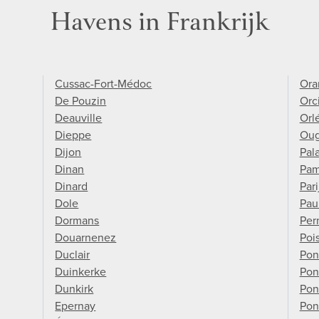
Havens in Frankrijk
Cussac-Fort-Médoc
Ora
De Pouzin
Orc
Deauville
Orl
Dieppe
Ou
Dijon
Pala
Dinan
Pam
Dinard
Pari
Dole
Paui
Dormans
Per
Douarnenez
Poi
Duclair
Pon
Duinkerke
Pon
Dunkirk
Pon
Epernay
Pon