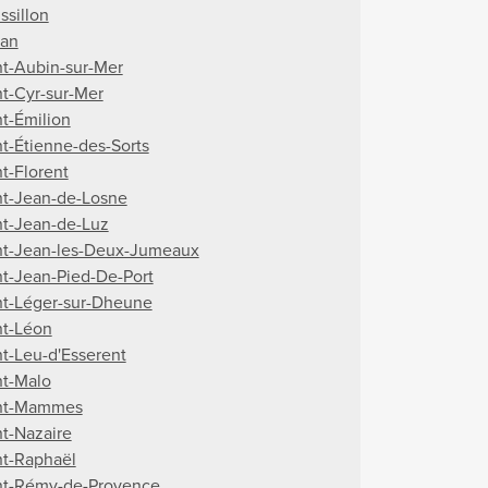
ssillon
an
nt-Aubin-sur-Mer
nt-Cyr-sur-Mer
nt-Émilion
nt-Étienne-des-Sorts
nt-Florent
nt-Jean-de-Losne
nt-Jean-de-Luz
nt-Jean-les-Deux-Jumeaux
nt-Jean-Pied-De-Port
nt-Léger-sur-Dheune
nt-Léon
nt-Leu-d'Esserent
nt-Malo
nt-Mammes
nt-Nazaire
nt-Raphaël
nt-Rémy-de-Provence