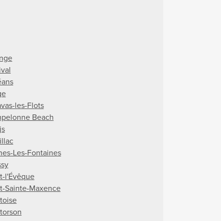
nge
ival
éans
ge
vas-les-Flots
pelonne Beach
js
llac
nes-Les-Fontaines
ssy
t-l'Évêque
t-Sainte-Maxence
toise
torson