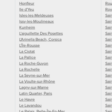
Honfleur
Rou
Ile d'Yeu
Roy
Isles-les-Meldeuses
Sai
Issy-les-Moulineaux
Sai
Kunheim
Sai
L'aiguillette Des Posettes
Sai
L'Arinella Beach, Corsica
Sai
L'Île-Rousse
Sai
La Ciotat
Sai
La Pallice
Sai
La Roche-Guyon
Sai
La Rochelle
Sai
La Seyne-sur-Mer
Sai
La Voulte-sur-Rhône
Sai
Lagny-sur-Marne
Sai
Latin Quarter, Paris
Sai
Le Havre
Sai
Le Lavandou
Sai
Le Palais, Belle-Île-En-Mer
Sai