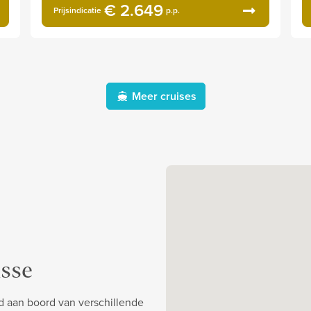
€ 2.649
Prijsindicatie
p.p.
Meer cruises
sse
d aan boord van verschillende