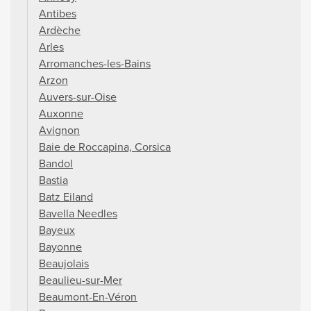
Antibes
Ardèche
Arles
Arromanches-les-Bains
Arzon
Auvers-sur-Oise
Auxonne
Avignon
Baie de Roccapina, Corsica
Bandol
Bastia
Batz Eiland
Bavella Needles
Bayeux
Bayonne
Beaujolais
Beaulieu-sur-Mer
Beaumont-En-Véron