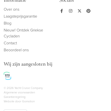
Informatie
Socials
Over ons
Laagsteprijsgarantie
Blog
Nieuw! Ontdek Griekse
Cycladen
Contact
Beoordeel ons
Wij zijn aangesloten bij
Copyright navigation
© 2026 Yacht Cruise Company
Algemene voorwaarden
Garantieregeling
Website door
Gomotion