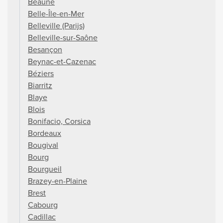
Beaune
Belle-Île-en-Mer
Belleville (Parijs)
Belleville-sur-Saône
Besançon
Beynac-et-Cazenac
Béziers
Biarritz
Blaye
Blois
Bonifacio, Corsica
Bordeaux
Bougival
Bourg
Bourgueil
Brazey-en-Plaine
Brest
Cabourg
Cadillac