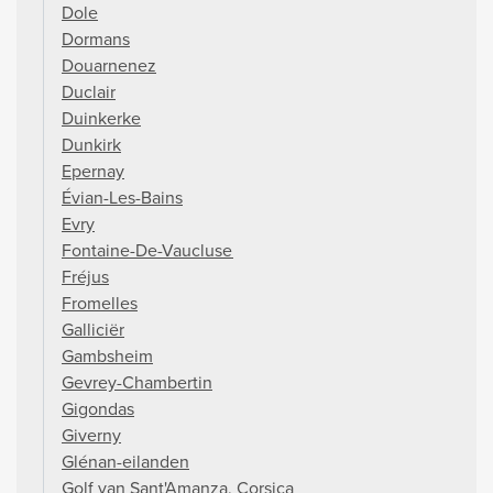
Dole
Dormans
Douarnenez
Duclair
Duinkerke
Dunkirk
Epernay
Évian-Les-Bains
Evry
Fontaine-De-Vaucluse
Fréjus
Fromelles
Galliciër
Gambsheim
Gevrey-Chambertin
Gigondas
Giverny
Glénan-eilanden
Golf van Sant'Amanza, Corsica