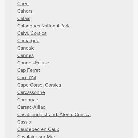
Caen
Cahors
Calais
Calanques National Park
Calvi, Corsica
Camargue
Cancale
Cannes
Cannes-Écluse
Cap Ferret
Cap-d'Ail
Cape Corse, Corsica
Carcassonne
Carennac
Carsac-Aillac
Casabianda-strand, Aleria, Corsica
Cassis
Caudebec-en-Caux
Cavalaire-sur-Mer