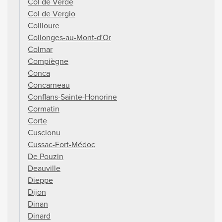
Col de Verde
Col de Vergio
Collioure
Collonges-au-Mont-d'Or
Colmar
Compiègne
Conca
Concarneau
Conflans-Sainte-Honorine
Cormatin
Corte
Cuscionu
Cussac-Fort-Médoc
De Pouzin
Deauville
Dieppe
Dijon
Dinan
Dinard