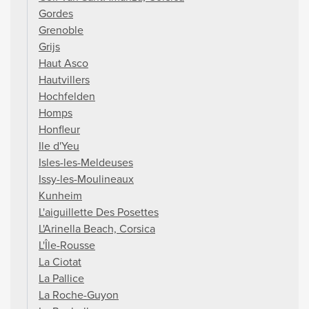
Gordes
Grenoble
Grijs
Haut Asco
Hautvillers
Hochfelden
Homps
Honfleur
Ile d'Yeu
Isles-les-Meldeuses
Issy-les-Moulineaux
Kunheim
L'aiguillette Des Posettes
L'Arinella Beach, Corsica
L'Île-Rousse
La Ciotat
La Pallice
La Roche-Guyon