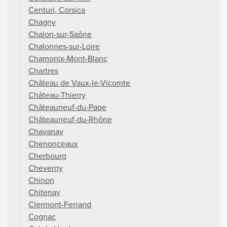
Centuri, Corsica
Chagny
Chalon-sur-Saône
Chalonnes-sur-Loire
Chamonix-Mont-Blanc
Chartres
Château de Vaux-le-Vicomte
Château-Thierry
Châteauneuf-du-Pape
Châteauneuf-du-Rhône
Chavanay
Chenonceaux
Cherbourg
Cheverny
Chinon
Chitenay
Clermont-Ferrand
Cognac