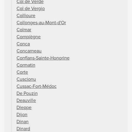
Col de Verde
Col de Vergio
Collioure
Collonges-au-Mont-d'Or
Colmar
Compiègne
Conca
Concarneau
Conflans-Sainte-Honorine
Cormatin
Corte
Cuscionu
Cussac-Fort-Médoc
De Pouzin
Deauville
Dieppe
Dijon
Dinan
Dinard