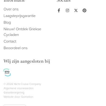
Informatie
Socials
Over ons
Laagsteprijsgarantie
Blog
Nieuw! Ontdek Griekse
Cycladen
Contact
Beoordeel ons
Wij zijn aangesloten bij
Copyright navigation
© 2026 Yacht Cruise Company
Algemene voorwaarden
Garantieregeling
Website door
Gomotion