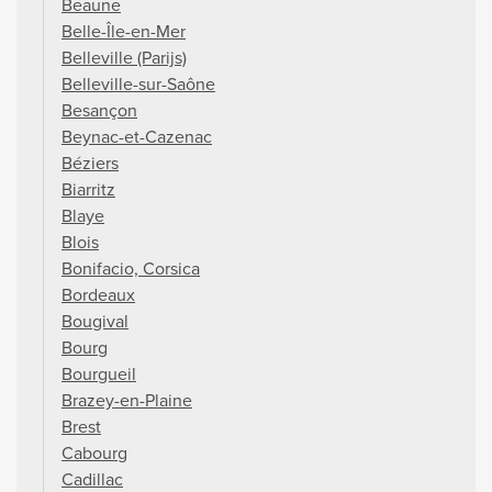
Beaune
Belle-Île-en-Mer
Belleville (Parijs)
Belleville-sur-Saône
Besançon
Beynac-et-Cazenac
Béziers
Biarritz
Blaye
Blois
Bonifacio, Corsica
Bordeaux
Bougival
Bourg
Bourgueil
Brazey-en-Plaine
Brest
Cabourg
Cadillac