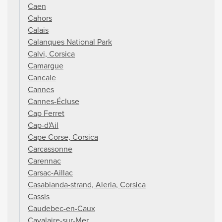
Caen
Cahors
Calais
Calanques National Park
Calvi, Corsica
Camargue
Cancale
Cannes
Cannes-Écluse
Cap Ferret
Cap-d'Ail
Cape Corse, Corsica
Carcassonne
Carennac
Carsac-Aillac
Casabianda-strand, Aleria, Corsica
Cassis
Caudebec-en-Caux
Cavalaire-sur-Mer