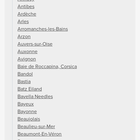
Antibes
Ardèche
Arles
Arromanches-les-Bains
Arzon
Auvers-sur-Oise
Auxonne
Avignon
Baie de Roccapina, Corsica
Bandol
Bastia
Batz Eiland
Bavella Needles
Bayeux
Bayonne
Beaujolais
Beaulieu-sur-Mer
Beaumont-En-Véron