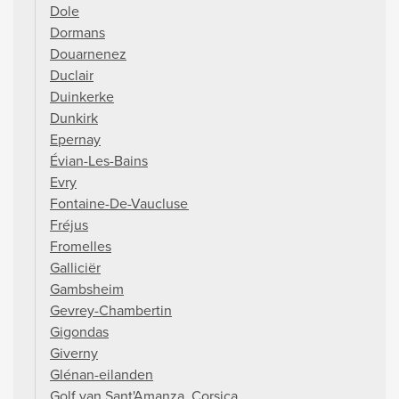
Dole
Dormans
Douarnenez
Duclair
Duinkerke
Dunkirk
Epernay
Évian-Les-Bains
Evry
Fontaine-De-Vaucluse
Fréjus
Fromelles
Galliciër
Gambsheim
Gevrey-Chambertin
Gigondas
Giverny
Glénan-eilanden
Golf van Sant'Amanza, Corsica