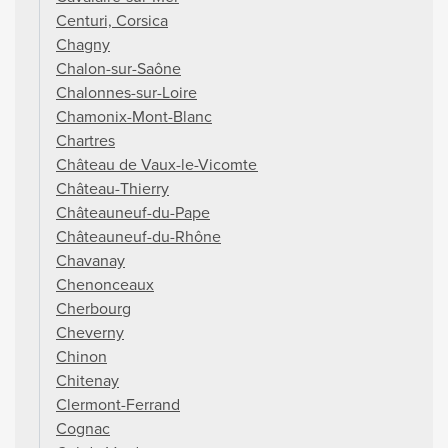
Centuri, Corsica
Chagny
Chalon-sur-Saône
Chalonnes-sur-Loire
Chamonix-Mont-Blanc
Chartres
Château de Vaux-le-Vicomte
Château-Thierry
Châteauneuf-du-Pape
Châteauneuf-du-Rhône
Chavanay
Chenonceaux
Cherbourg
Cheverny
Chinon
Chitenay
Clermont-Ferrand
Cognac