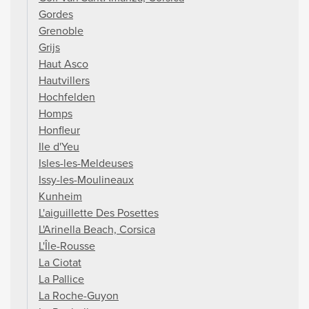
Gordes
Grenoble
Grijs
Haut Asco
Hautvillers
Hochfelden
Homps
Honfleur
Ile d'Yeu
Isles-les-Meldeuses
Issy-les-Moulineaux
Kunheim
L'aiguillette Des Posettes
L'Arinella Beach, Corsica
L'Île-Rousse
La Ciotat
La Pallice
La Roche-Guyon