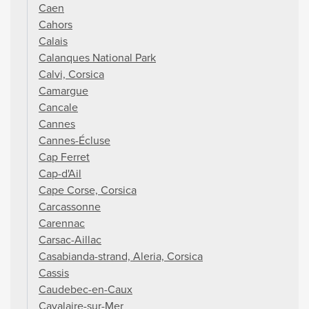
Caen
Cahors
Calais
Calanques National Park
Calvi, Corsica
Camargue
Cancale
Cannes
Cannes-Écluse
Cap Ferret
Cap-d'Ail
Cape Corse, Corsica
Carcassonne
Carennac
Carsac-Aillac
Casabianda-strand, Aleria, Corsica
Cassis
Caudebec-en-Caux
Cavalaire-sur-Mer