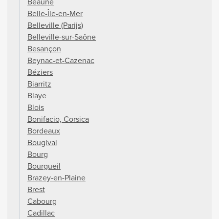
Beaune
Belle-Île-en-Mer
Belleville (Parijs)
Belleville-sur-Saône
Besançon
Beynac-et-Cazenac
Béziers
Biarritz
Blaye
Blois
Bonifacio, Corsica
Bordeaux
Bougival
Bourg
Bourgueil
Brazey-en-Plaine
Brest
Cabourg
Cadillac