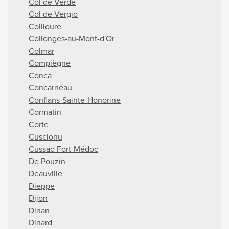
Col de Verde
Col de Vergio
Collioure
Collonges-au-Mont-d'Or
Colmar
Compiègne
Conca
Concarneau
Conflans-Sainte-Honorine
Cormatin
Corte
Cuscionu
Cussac-Fort-Médoc
De Pouzin
Deauville
Dieppe
Dijon
Dinan
Dinard