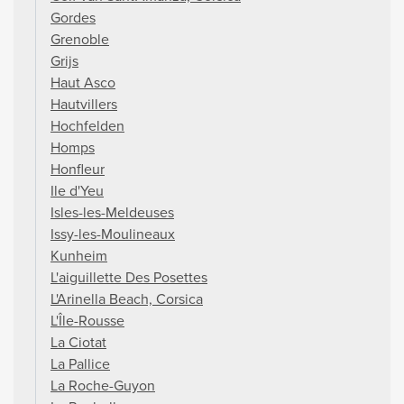
Gordes
Grenoble
Grijs
Haut Asco
Hautvillers
Hochfelden
Homps
Honfleur
Ile d'Yeu
Isles-les-Meldeuses
Issy-les-Moulineaux
Kunheim
L'aiguillette Des Posettes
L'Arinella Beach, Corsica
L'Île-Rousse
La Ciotat
La Pallice
La Roche-Guyon