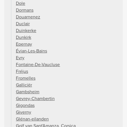
Dole
Dormans
Douarnenez
Duclair
Duinkerke
Dunkirk
Epernay
Évian-Les-Bains
Evry
Fontaine-De-Vaucluse
Fréjus
Fromelles
Galliciër
Gambsheim
Gevrey-Chambertin
Gigondas
Giverny
Glénan-eilanden
Golf van Sant'Amanza, Corsica