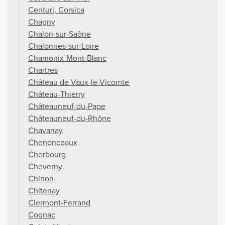
Centuri, Corsica
Chagny
Chalon-sur-Saône
Chalonnes-sur-Loire
Chamonix-Mont-Blanc
Chartres
Château de Vaux-le-Vicomte
Château-Thierry
Châteauneuf-du-Pape
Châteauneuf-du-Rhône
Chavanay
Chenonceaux
Cherbourg
Cheverny
Chinon
Chitenay
Clermont-Ferrand
Cognac