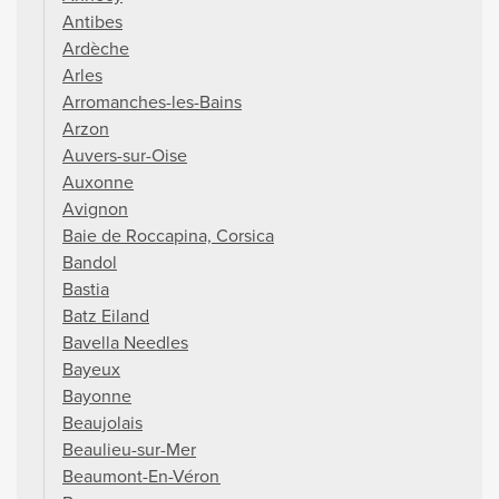
Antibes
Ardèche
Arles
Arromanches-les-Bains
Arzon
Auvers-sur-Oise
Auxonne
Avignon
Baie de Roccapina, Corsica
Bandol
Bastia
Batz Eiland
Bavella Needles
Bayeux
Bayonne
Beaujolais
Beaulieu-sur-Mer
Beaumont-En-Véron