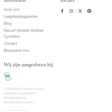
Informatie
Socials
Over ons
Laagsteprijsgarantie
Blog
Nieuw! Ontdek Griekse
Cycladen
Contact
Beoordeel ons
Wij zijn aangesloten bij
Copyright navigation
© 2026 Yacht Cruise Company
Algemene voorwaarden
Garantieregeling
Website door
Gomotion