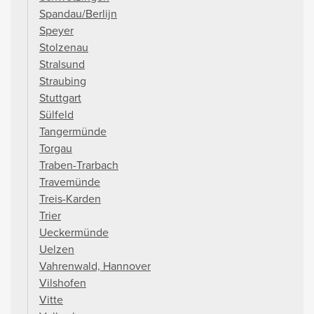
Spandau/Berlijn
Speyer
Stolzenau
Stralsund
Straubing
Stuttgart
Sülfeld
Tangermünde
Torgau
Traben-Trarbach
Travemünde
Treis-Karden
Trier
Ueckermünde
Uelzen
Vahrenwald, Hannover
Vilshofen
Vitte