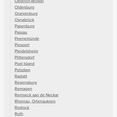
Oestrich-Winkel
Oldenburg
Oranienburg
Osnabrück
Papenburg
Passau
Peenemünde
Piesport
Pleidelsheim
Plittersdorf
Poel Island
Potsdam
Rastatt
Regensburg
Remagen
Remseck aan de Neckar
Rheinau, Ortenaukreis
Rostock
Roth