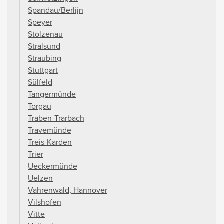
Spandau/Berlijn
Speyer
Stolzenau
Stralsund
Straubing
Stuttgart
Sülfeld
Tangermünde
Torgau
Traben-Trarbach
Travemünde
Treis-Karden
Trier
Ueckermünde
Uelzen
Vahrenwald, Hannover
Vilshofen
Vitte