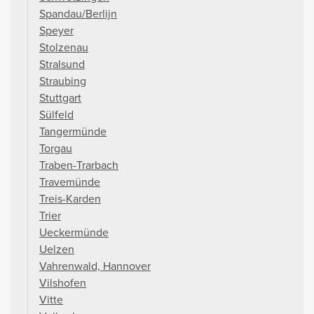
Spandau/Berlijn
Speyer
Stolzenau
Stralsund
Straubing
Stuttgart
Sülfeld
Tangermünde
Torgau
Traben-Trarbach
Travemünde
Treis-Karden
Trier
Ueckermünde
Uelzen
Vahrenwald, Hannover
Vilshofen
Vitte