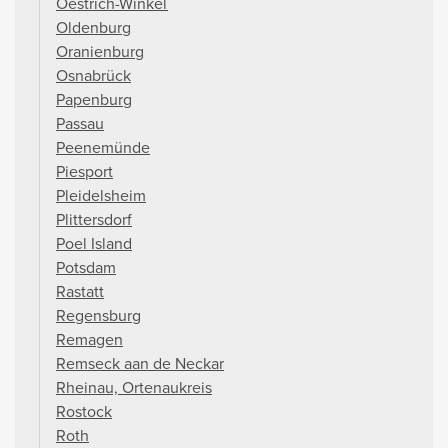
Oestrich-Winkel
Oldenburg
Oranienburg
Osnabrück
Papenburg
Passau
Peenemünde
Piesport
Pleidelsheim
Plittersdorf
Poel Island
Potsdam
Rastatt
Regensburg
Remagen
Remseck aan de Neckar
Rheinau, Ortenaukreis
Rostock
Roth