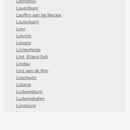
Lahnstein
Lauenburg
Lauffen aan de Neckar
Lauterbach
Leer
Lehnitz
Leipzig
Lichterfelde
Lijst, Eiland Sylt
Lindau
Linz aan de Rijn
Loschwitz
Lübeck
Ludwigsburg
Ludwigshafen
Lüneburg
Lunow
Lutherstad Wittenberg
Maagdenburg