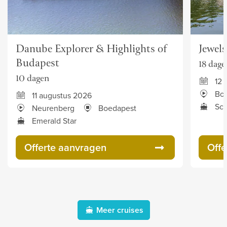
Danube Explorer & Highlights of
Jewel
Budapest
18 dage
10 dagen
12 
Bo
11 augustus 2026
Sce
Neurenberg
Boedapest
Emerald Star
Offerte aanvragen
Offe
Meer cruises