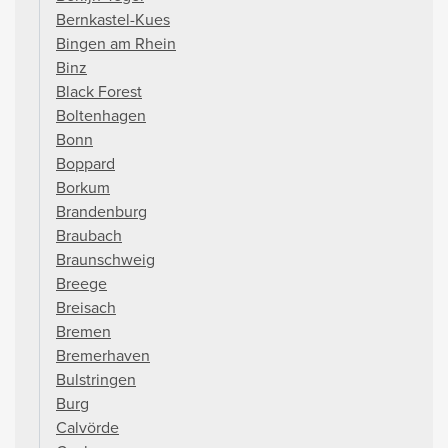
Bernkastel-Kues
Bingen am Rhein
Binz
Black Forest
Boltenhagen
Bonn
Boppard
Borkum
Brandenburg
Braubach
Braunschweig
Breege
Breisach
Bremen
Bremerhaven
Bulstringen
Burg
Calvörde