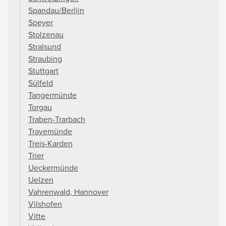
Spandau/Berlijn
Speyer
Stolzenau
Stralsund
Straubing
Stuttgart
Sülfeld
Tangermünde
Torgau
Traben-Trarbach
Travemünde
Treis-Karden
Trier
Ueckermünde
Uelzen
Vahrenwald, Hannover
Vilshofen
Vitte