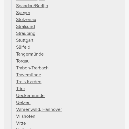
Spandau/Berlijn
Speyer
Stolzenau
Stralsund
Straubing
Stuttgart
Sülfeld
Tangermünde
Torgau
Traben-Trarbach
Travemünde
Treis-Karden
Trier
Ueckermünde
Uelzen
Vahrenwald, Hannover
Vilshofen
Vitte