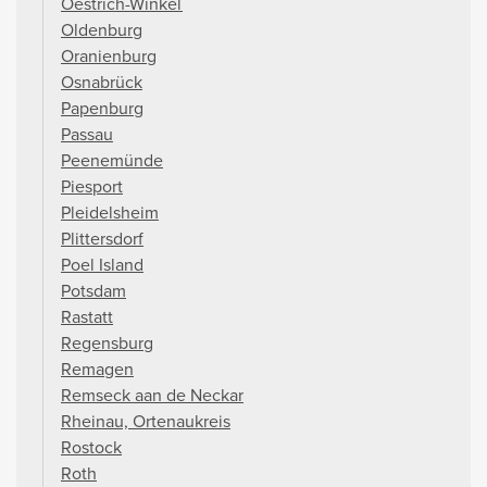
Oestrich-Winkel
Oldenburg
Oranienburg
Osnabrück
Papenburg
Passau
Peenemünde
Piesport
Pleidelsheim
Plittersdorf
Poel Island
Potsdam
Rastatt
Regensburg
Remagen
Remseck aan de Neckar
Rheinau, Ortenaukreis
Rostock
Roth