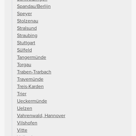
Spandau/Berlijn
Speyer
Stolzenau
Stralsund
Straubing
Stuttgart
Sülfeld
Tangermünde
Torgau
Traben-Trarbach
Travemünde
Treis-Karden
Trier
Ueckermünde
Uelzen
Vahrenwald, Hannover
Vilshofen
Vitte