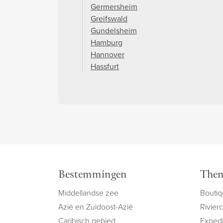
Germersheim
Greifswald
Gundelsheim
Hamburg
Hannover
Hassfurt
Bestemmingen
Them
Middellandse zee
Boutiq
Azië en Zuidoost-Azië
Rivier
Caribisch gebied
Expedi