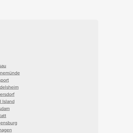
sau
enemünde
sport
idelsheim
tersdorf
l Island
sdam
tatt
ensburg
magen