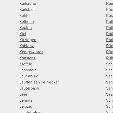
Karlsruhe
Rem
Karlstadt
Rhe
Kehl
Ros
Kelheim
Rot
Keulen
Rot
Kiel
Rot
Kitzingen
Rot
Koblenz
Rüd
Königswinter
Rüd
Konstanz
Rü
Krefeld
Saa
Lahnstein
Saa
Lauenburg
Saa
Lauffen aan de Neckar
San
Lauterbach
San
Leer
Sas
Lehnitz
Sch
Leipzig
Sch
Lichterfelde
Sch