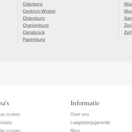
Oderberg
Wür
Oestrich-Winkel
Wus
Oldenburg
Xan
Oranienburg
Zei
Osnabrück
Zell
Papenburg
a's
Informatie
ue cruises
Over ons
cruises
Laagsteprijsgarantie
tie cruises
Blog