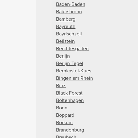
Baden-Baden
Baiersbronn
Bamberg
Bayreuth
Bayrischzell
Beilstein
Berchtesgaden
Berlijn
Berlijn-Tegel
Bernkastel-Kues
Bingen am Rhein
Binz
Black Forest
Boltenhagen
Bonn
Boppard
Borkum
Brandenburg
Braubach