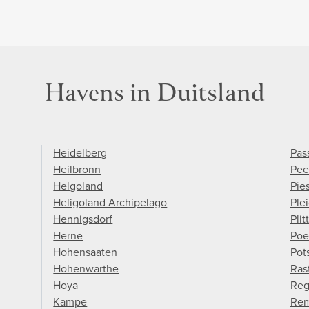
Havens in Duitsland
Heidelberg
Pas
Heilbronn
Pe
Helgoland
Pie
Heligoland Archipelago
Ple
Hennigsdorf
Plit
Herne
Poe
Hohensaaten
Pot
Hohenwarthe
Ras
Hoya
Reg
Kampe
Re