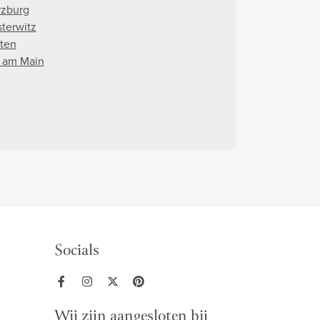
zburg
terwitz
ten
l am Main
Socials
Wij zijn aangesloten bij