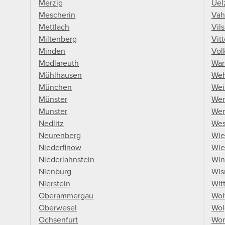
Merzig
Uel
Mescherin
Vah
Mettlach
Vil
Miltenberg
Vitt
Minden
Vol
Modlareuth
Wa
Mühlhausen
Weh
München
Wei
Münster
Wen
Munster
Wer
Nedlitz
Wes
Neurenberg
Wie
Niederfinow
Wie
Niederlahnstein
Win
Nienburg
Wis
Nierstein
Wit
Oberammergau
Wol
Oberwesel
Wol
Ochsenfurt
Wo