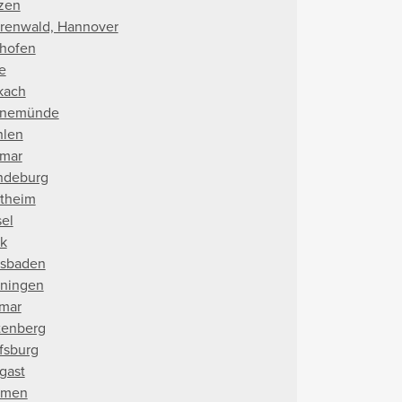
zen
renwald, Hannover
shofen
e
kach
rnemünde
len
mar
deburg
theim
el
k
sbaden
ningen
mar
tenberg
fsburg
gast
rmen