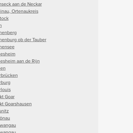
seck aan de Neckar
inau, Ortenaukreis
tock
h
henberg
henburg ob der Tauber
hensee
esheim
esheim aan de Rijn
hen
rbrücken
rburg
rlouis
kt Goar
kt Goarshausen
snitz
önau
wangau
wangau