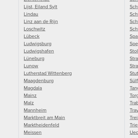
Lijst, Eiland Sylt
Sch
Lindau
Sch
Linz aan de Rijn
Sch
Loschwitz
Sch
Lübeck
Spa
Ludwigsburg
Spe
Ludwigshafen
Sto
Lüneburg
Str
Lunow
Str
Lutherstad Wittenberg
Stut
Maagdenburg
Sül
Magdala
Tan
Mainz
Tor
Malz
Tra
Mannheim
Tra
Marktbreit am Main
Tre
Marktheidenfeld
Trie
Meissen
Uec