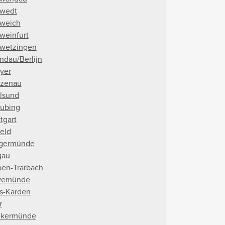
wedt
weich
weinfurt
wetzingen
ndau/Berlijn
yer
lzenau
alsund
aubing
tgart
feld
germünde
gau
ben-Trarbach
vemünde
is-Karden
r
kermünde