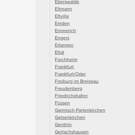
Eberswalde
Eltmann
Eltville
Emden
Emmerich
Engers
Erlangen
Ettal
Forchheim
Frankfurt
Frankfurt/Oder
Freiburg im Breisgau
Freudenberg
Friedrichshafen
Füssen
Garmisch-Partenkirchen
Gelsenkirchen
Genthin
Gerlachshausen