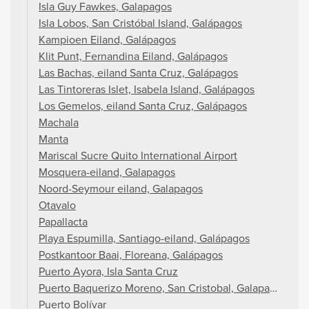
Isla Guy Fawkes, Galapagos
Isla Lobos, San Cristóbal Island, Galápagos
Kampioen Eiland, Galápagos
Klit Punt, Fernandina Eiland, Galápagos
Las Bachas, eiland Santa Cruz, Galápagos
Las Tintoreras Islet, Isabela Island, Galápagos
Los Gemelos, eiland Santa Cruz, Galápagos
Machala
Manta
Mariscal Sucre Quito International Airport
Mosquera-eiland, Galapagos
Noord-Seymour eiland, Galapagos
Otavalo
Papallacta
Playa Espumilla, Santiago-eiland, Galápagos
Postkantoor Baai, Floreana, Galápagos
Puerto Ayora, Isla Santa Cruz
Puerto Baquerizo Moreno, San Cristobal, Galapagos
Puerto Bolívar