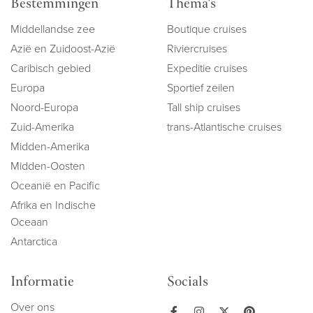
Bestemmingen
Thema's
Middellandse zee
Boutique cruises
Azië en Zuidoost-Azië
Riviercruises
Caribisch gebied
Expeditie cruises
Europa
Sportief zeilen
Noord-Europa
Tall ship cruises
Zuid-Amerika
trans-Atlantische cruises
Midden-Amerika
Midden-Oosten
Oceanië en Pacific
Afrika en Indische
Oceaan
Antarctica
Informatie
Socials
Over ons