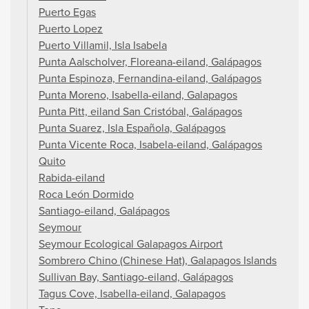
Puerto Egas
Puerto Lopez
Puerto Villamil, Isla Isabela
Punta Aalscholver, Floreana-eiland, Galápagos
Punta Espinoza, Fernandina-eiland, Galápagos
Punta Moreno, Isabella-eiland, Galapagos
Punta Pitt, eiland San Cristóbal, Galápagos
Punta Suarez, Isla Española, Galápagos
Punta Vicente Roca, Isabela-eiland, Galápagos
Quito
Rabida-eiland
Roca León Dormido
Santiago-eiland, Galápagos
Seymour
Seymour Ecological Galapagos Airport
Sombrero Chino (Chinese Hat), Galapagos Islands
Sullivan Bay, Santiago-eiland, Galápagos
Tagus Cove, Isabella-eiland, Galapagos