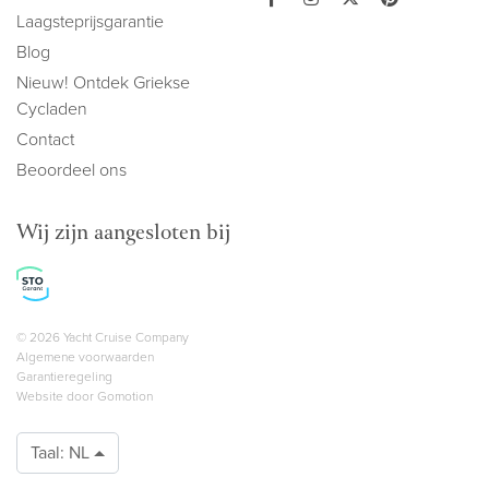
Laagsteprijsgarantie
Blog
Nieuw! Ontdek Griekse
Cycladen
Contact
Beoordeel ons
Wij zijn aangesloten bij
Copyright navigation
© 2026 Yacht Cruise Company
Algemene voorwaarden
Garantieregeling
Website door
Gomotion
Taal:
NL