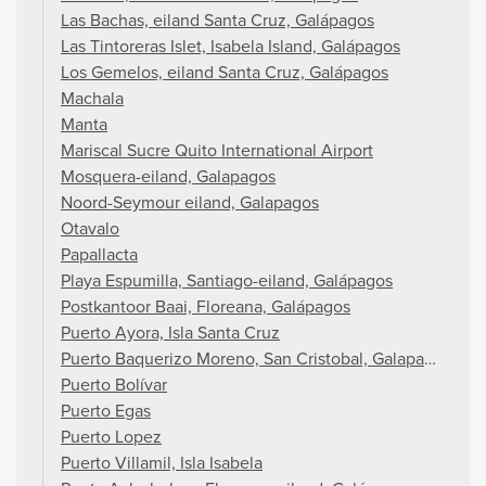
Las Bachas, eiland Santa Cruz, Galápagos
Las Tintoreras Islet, Isabela Island, Galápagos
Los Gemelos, eiland Santa Cruz, Galápagos
Machala
Manta
Mariscal Sucre Quito International Airport
Mosquera-eiland, Galapagos
Noord-Seymour eiland, Galapagos
Otavalo
Papallacta
Playa Espumilla, Santiago-eiland, Galápagos
Postkantoor Baai, Floreana, Galápagos
Puerto Ayora, Isla Santa Cruz
Puerto Baquerizo Moreno, San Cristobal, Galapagos
Puerto Bolívar
Puerto Egas
Puerto Lopez
Puerto Villamil, Isla Isabela