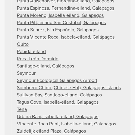
Punta Aalscholver, Floreana-eiland, Galápagos
Punta Espinoza, Fernandina-eiland, Galápagos
Punta Moreno, Isabella-eiland, Galapagos
Punta Pitt, eiland San Cristóbal, Galápagos
Punta Suarez, Isla Española, Galápagos
Punta Vicente Roca, Isabela-eiland, Galápagos
Quito
Rabida-eiland
Roca León Dormido
Santiago-eiland, Galápagos
Seymour
Seymour Ecological Galapagos Airport
Sombrero Chino (Chinese Hat), Galapagos Islands
Sullivan Bay, Santiago-eiland, Galápagos
Tagus Cove, Isabella-eiland, Galapagos
Tena
Urbina Baai, Isabella-eiland, Galapagos
Vincente Roca Punt, Isabella-eiland, Galapagos
Zuidelijk eiland Plaza, Galápagos