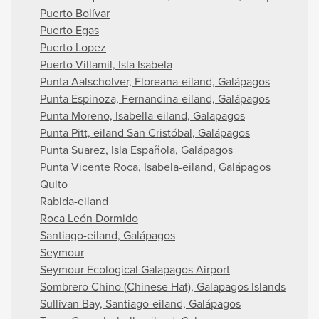
Puerto Bolívar
Puerto Egas
Puerto Lopez
Puerto Villamil, Isla Isabela
Punta Aalscholver, Floreana-eiland, Galápagos
Punta Espinoza, Fernandina-eiland, Galápagos
Punta Moreno, Isabella-eiland, Galapagos
Punta Pitt, eiland San Cristóbal, Galápagos
Punta Suarez, Isla Española, Galápagos
Punta Vicente Roca, Isabela-eiland, Galápagos
Quito
Rabida-eiland
Roca León Dormido
Santiago-eiland, Galápagos
Seymour
Seymour Ecological Galapagos Airport
Sombrero Chino (Chinese Hat), Galapagos Islands
Sullivan Bay, Santiago-eiland, Galápagos