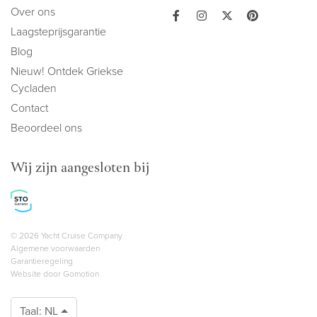
Over ons
Laagsteprijsgarantie
Blog
Nieuw! Ontdek Griekse
Cycladen
Contact
Beoordeel ons
Wij zijn aangesloten bij
Copyright navigation
© 2026 Yacht Cruise Company
Algemene voorwaarden
Garantieregeling
Website door
Gomotion
Taal:
NL