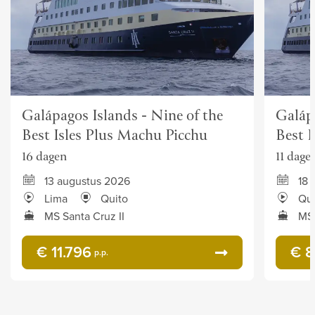
Galápagos Islands - Nine of the
Galápa
Best Isles Plus Machu Picchu
Best I
16 dagen
11 dage
13 augustus 2026
18 
Lima
Quito
Qui
MS Santa Cruz II
MS 
€ 11.796
€ 8
p.p.