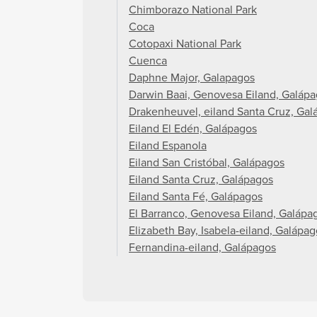
Chimborazo National Park
Coca
Cotopaxi National Park
Cuenca
Daphne Major, Galapagos
Darwin Baai, Genovesa Eiland, Galáp
Drakenheuvel, eiland Santa Cruz, Gal
Eiland El Edén, Galápagos
Eiland Espanola
Eiland San Cristóbal, Galápagos
Eiland Santa Cruz, Galápagos
Eiland Santa Fé, Galápagos
El Barranco, Genovesa Eiland, Galápa
Elizabeth Bay, Isabela-eiland, Galápag
Fernandina-eiland, Galápagos