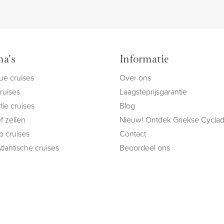
a's
Informatie
ue cruises
Over ons
cruises
Laagsteprijsgarantie
tie cruises
Blog
f zeilen
Nieuw! Ontdek Griekse Cycla
ip cruises
Contact
tlantische cruises
Beoordeel ons