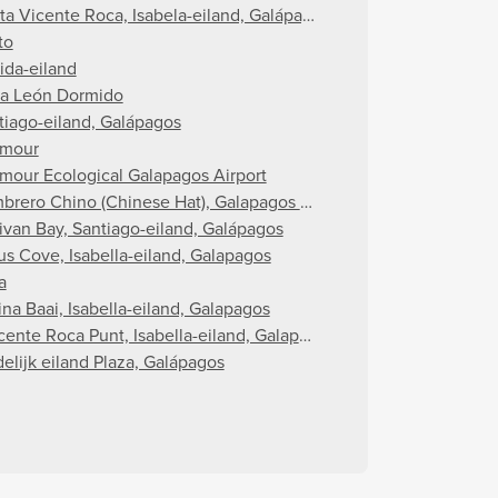
ta Vicente Roca, Isabela-eiland, Galápagos
to
ida-eiland
a León Dormido
tiago-eiland, Galápagos
mour
mour Ecological Galapagos Airport
brero Chino (Chinese Hat), Galapagos Islands
livan Bay, Santiago-eiland, Galápagos
us Cove, Isabella-eiland, Galapagos
a
ina Baai, Isabella-eiland, Galapagos
cente Roca Punt, Isabella-eiland, Galapagos
delijk eiland Plaza, Galápagos