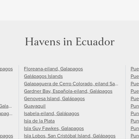
Havens in Ecuador
ápagos
Floreana-eiland, Galapagos
Pue
Galápagos Islands
Pue
Galapaguera de Cerro Colorado, eiland San Cristóbal
Pue
Gardner Bay, Española-eiland, Galápagos
Pue
Genovesa Island, Galápagos
Puer
 Galapagos
Guayaquil
Pun
apagos Islands
Isabela-eiland, Galápagos
Pun
Isla de la Plata
Pun
Isla Guy Fawkes, Galapagos
Pun
ápagos
Isla Lobos, San Cristóbal Island, Galápagos
Pun