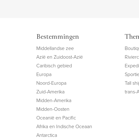
Bestemmingen
Them
Middellandse zee
Boutiq
Azië en Zuidoost-Azië
Rivier
Caribisch gebied
Expedi
Europa
Sportie
Noord-Europa
Tall sh
Zuid-Amerika
trans-A
Midden-Amerika
Midden-Oosten
Oceanië en Pacific
Afrika en Indische Oceaan
Antarctica