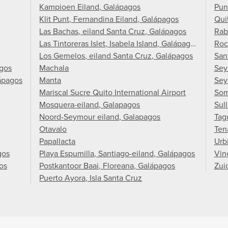
Kampioen Eiland, Galápagos
Pun
Klit Punt, Fernandina Eiland, Galápagos
Qui
Las Bachas, eiland Santa Cruz, Galápagos
Rab
Las Tintoreras Islet, Isabela Island, Galápagos
Roc
Los Gemelos, eiland Santa Cruz, Galápagos
San
agos
Machala
Sey
ápagos
Manta
Sey
Mariscal Sucre Quito International Airport
Som
Mosquera-eiland, Galapagos
Sul
Noord-Seymour eiland, Galapagos
Tag
Otavalo
Ten
Papallacta
Urb
gos
Playa Espumilla, Santiago-eiland, Galápagos
Vin
os
Postkantoor Baai, Floreana, Galápagos
Zui
Puerto Ayora, Isla Santa Cruz