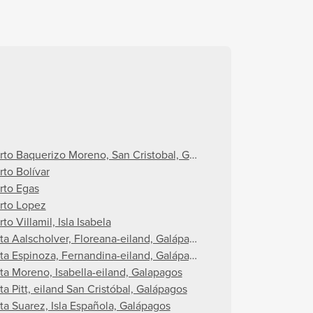
rto Baquerizo Moreno, San Cristobal, Galapagos
rto Bolívar
, Galápagos
rto Egas
rto Lopez
to Villamil, Isla Isabela
ta Aalscholver, Floreana-eiland, Galápagos
ta Espinoza, Fernandina-eiland, Galápagos
ta Moreno, Isabella-eiland, Galapagos
ta Pitt, eiland San Cristóbal, Galápagos
ta Suarez, Isla Española, Galápagos