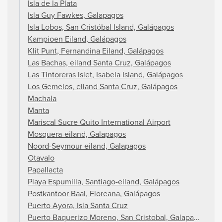
Isla de la Plata
Isla Guy Fawkes, Galapagos
Isla Lobos, San Cristóbal Island, Galápagos
Kampioen Eiland, Galápagos
Klit Punt, Fernandina Eiland, Galápagos
Las Bachas, eiland Santa Cruz, Galápagos
Las Tintoreras Islet, Isabela Island, Galápagos
Los Gemelos, eiland Santa Cruz, Galápagos
Machala
Manta
Mariscal Sucre Quito International Airport
Mosquera-eiland, Galapagos
Noord-Seymour eiland, Galapagos
Otavalo
Papallacta
Playa Espumilla, Santiago-eiland, Galápagos
Postkantoor Baai, Floreana, Galápagos
Puerto Ayora, Isla Santa Cruz
Puerto Baquerizo Moreno, San Cristobal, Galapagos