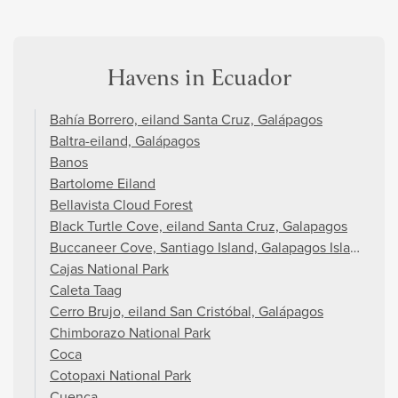
Havens in Ecuador
Bahía Borrero, eiland Santa Cruz, Galápagos
Baltra-eiland, Galápagos
Banos
Bartolome Eiland
Bellavista Cloud Forest
Black Turtle Cove, eiland Santa Cruz, Galapagos
Buccaneer Cove, Santiago Island, Galapagos Islands
Cajas National Park
Caleta Taag
Cerro Brujo, eiland San Cristóbal, Galápagos
Chimborazo National Park
Coca
Cotopaxi National Park
Cuenca