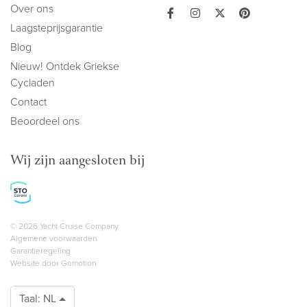
Over ons
Laagsteprijsgarantie
Blog
Nieuw! Ontdek Griekse
Cycladen
Contact
Beoordeel ons
Wij zijn aangesloten bij
Copyright navigation
© 2026 Yacht Cruise Company
Algemene voorwaarden
Garantieregeling
Website door
Gomotion
Taal:
NL