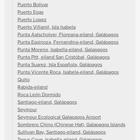
Puerto Bolívar
Puerto Egas
Puerto Lopez
Puerto Villamil, Isla Isabela
Punta Aalscholver, Floreana-eiland, Galápagos
Punta Espinoza, Fernandina-eiland, Galápagos
Punta Moreno, Isabella-eiland, Galapagos
Punta Pitt, eiland San Cristóbal, Galápagos
Punta Suarez, Isla Española, Galápagos
Punta Vicente Roca, Isabela-eiland, Galápagos
Quito
Rabida-eiland
Roca León Dormido
Santiago-eiland, Galápagos
Seymour
Seymour Ecological Galapagos Airport
Sombrero Chino (Chinese Hat), Galapagos Islands
Sullivan Bay, Santiago-eiland, Galápagos
Tagus Cove, Isabella-eiland, Galapagos