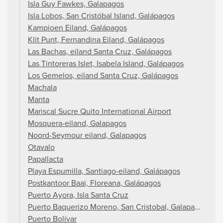
Isla Guy Fawkes, Galapagos
Isla Lobos, San Cristóbal Island, Galápagos
Kampioen Eiland, Galápagos
Klit Punt, Fernandina Eiland, Galápagos
Las Bachas, eiland Santa Cruz, Galápagos
Las Tintoreras Islet, Isabela Island, Galápagos
Los Gemelos, eiland Santa Cruz, Galápagos
Machala
Manta
Mariscal Sucre Quito International Airport
Mosquera-eiland, Galapagos
Noord-Seymour eiland, Galapagos
Otavalo
Papallacta
Playa Espumilla, Santiago-eiland, Galápagos
Postkantoor Baai, Floreana, Galápagos
Puerto Ayora, Isla Santa Cruz
Puerto Baquerizo Moreno, San Cristobal, Galapagos
Puerto Bolívar