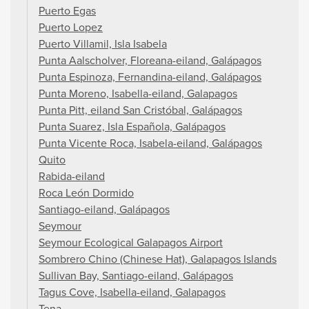
Puerto Egas
Puerto Lopez
Puerto Villamil, Isla Isabela
Punta Aalscholver, Floreana-eiland, Galápagos
Punta Espinoza, Fernandina-eiland, Galápagos
Punta Moreno, Isabella-eiland, Galapagos
Punta Pitt, eiland San Cristóbal, Galápagos
Punta Suarez, Isla Española, Galápagos
Punta Vicente Roca, Isabela-eiland, Galápagos
Quito
Rabida-eiland
Roca León Dormido
Santiago-eiland, Galápagos
Seymour
Seymour Ecological Galapagos Airport
Sombrero Chino (Chinese Hat), Galapagos Islands
Sullivan Bay, Santiago-eiland, Galápagos
Tagus Cove, Isabella-eiland, Galapagos
Tena