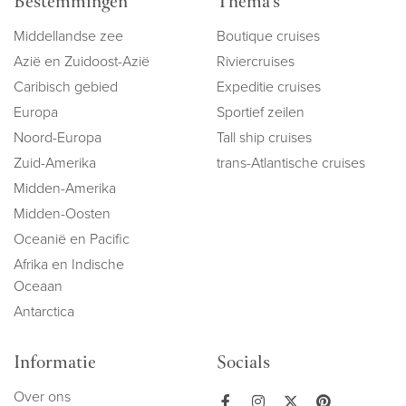
Bestemmingen
Thema's
Middellandse zee
Boutique cruises
Azië en Zuidoost-Azië
Riviercruises
Caribisch gebied
Expeditie cruises
Europa
Sportief zeilen
Noord-Europa
Tall ship cruises
Zuid-Amerika
trans-Atlantische cruises
Midden-Amerika
Midden-Oosten
Oceanië en Pacific
Afrika en Indische
Oceaan
Antarctica
Informatie
Socials
Over ons