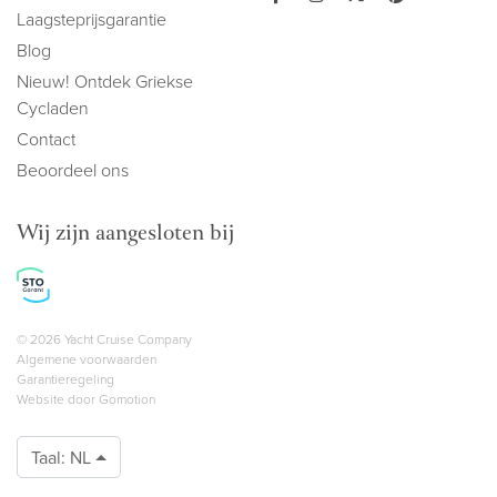
Laagsteprijsgarantie
Blog
Nieuw! Ontdek Griekse
Cycladen
Contact
Beoordeel ons
Wij zijn aangesloten bij
Copyright navigation
© 2026 Yacht Cruise Company
Algemene voorwaarden
Garantieregeling
Website door
Gomotion
Taal:
NL