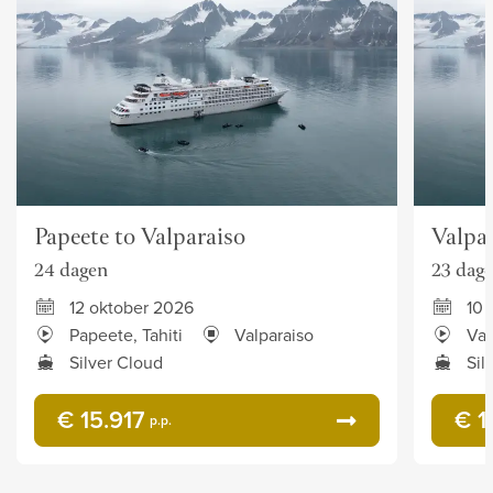
Papeete to Valparaiso
Valpar
24 dagen
23 dag
12 oktober 2026
10 
Papeete, Tahiti
Valparaiso
Val
Silver Cloud
Sil
€ 15.917
€ 1
p.p.