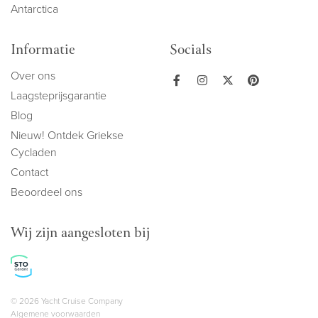
Antarctica
Informatie
Socials
Over ons
Laagsteprijsgarantie
Blog
Nieuw! Ontdek Griekse
Cycladen
Contact
Beoordeel ons
Wij zijn aangesloten bij
Copyright navigation
© 2026 Yacht Cruise Company
Algemene voorwaarden