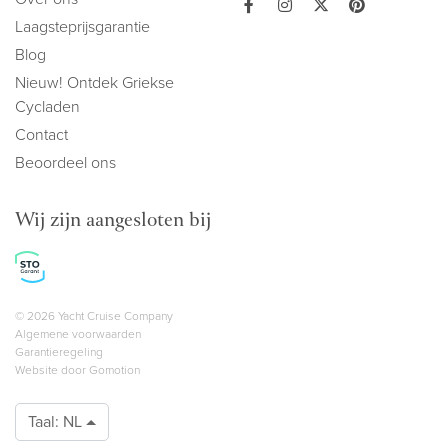
Laagsteprijsgarantie
Blog
Nieuw! Ontdek Griekse
Cycladen
Contact
Beoordeel ons
Wij zijn aangesloten bij
Copyright navigation
© 2026 Yacht Cruise Company
Algemene voorwaarden
Garantieregeling
Website door
Gomotion
Taal:
NL