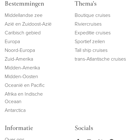
Bestemmingen
Thema's
Middellandse zee
Boutique cruises
Azië en Zuidoost-Azië
Riviercruises
Caribisch gebied
Expeditie cruises
Europa
Sportief zeilen
Noord-Europa
Tall ship cruises
Zuid-Amerika
trans-Atlantische cruises
Midden-Amerika
Midden-Oosten
Oceanië en Pacific
Afrika en Indische
Oceaan
Antarctica
Informatie
Socials
Over ons