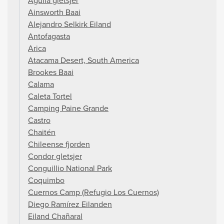
Aguila gletsjer
Ainsworth Baai
Alejandro Selkirk Eiland
Antofagasta
Arica
Atacama Desert, South America
Brookes Baai
Calama
Caleta Tortel
Camping Paine Grande
Castro
Chaitén
Chileense fjorden
Condor gletsjer
Conguillio National Park
Coquimbo
Cuernos Camp (Refugio Los Cuernos)
Diego Ramírez Eilanden
Eiland Chañaral