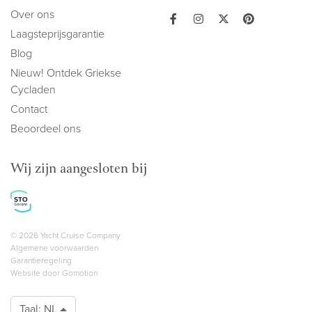
Over ons
Laagsteprijsgarantie
Blog
Nieuw! Ontdek Griekse
Cycladen
Contact
Beoordeel ons
Wij zijn aangesloten bij
Copyright navigation
© 2026 Yacht Cruise Company
Algemene voorwaarden
Garantieregeling
Website door
Gomotion
Taal:
NL