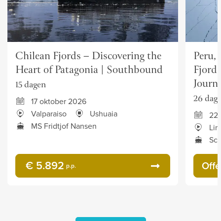
Chilean Fjords – Discovering the
Peru,
Heart of Patagonia | Southbound
Fjord
Journ
15 dagen
26 dag
17 oktober 2026
Valparaiso
Ushuaia
22 
MS Fridtjof Nansen
Li
Sce
€ 5.892
Offe
p.p.