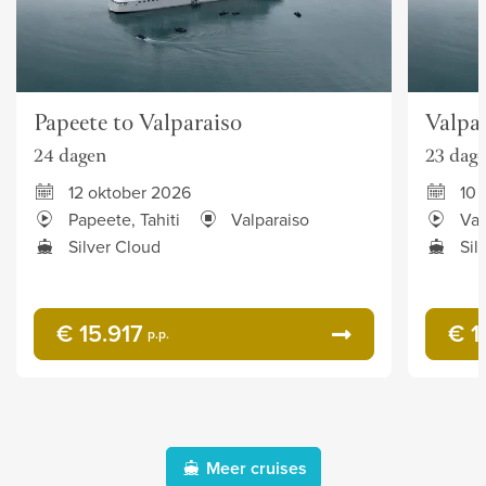
Papeete to Valparaiso
Valpar
24 dagen
23 dag
12 oktober 2026
10 
Papeete, Tahiti
Valparaiso
Val
Silver Cloud
Sil
€ 15.917
€ 1
p.p.
Meer cruises