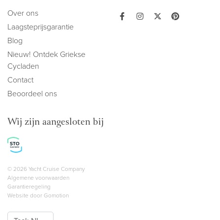
Over ons
Laagsteprijsgarantie
Blog
Nieuw! Ontdek Griekse
Cycladen
Contact
Beoordeel ons
Wij zijn aangesloten bij
Copyright navigation
© 2026 Yacht Cruise Company
Algemene voorwaarden
Garantieregeling
Website door
Gomotion