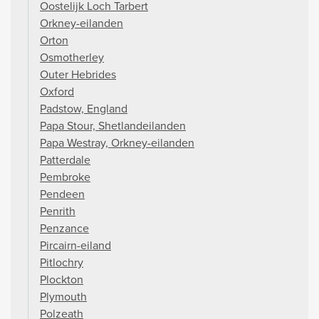
Oostelijk Loch Tarbert
Orkney-eilanden
Orton
Osmotherley
Outer Hebrides
Oxford
Padstow, England
Papa Stour, Shetlandeilanden
Papa Westray, Orkney-eilanden
Patterdale
Pembroke
Pendeen
Penrith
Penzance
Pircairn-eiland
Pitlochry
Plockton
Plymouth
Polzeath