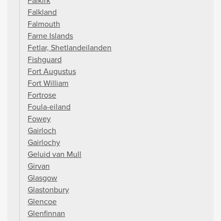
Falkirk
Falkland
Falmouth
Farne Islands
Fetlar, Shetlandeilanden
Fishguard
Fort Augustus
Fort William
Fortrose
Foula-eiland
Fowey
Gairloch
Gairlochy
Geluid van Mull
Girvan
Glasgow
Glastonbury
Glencoe
Glenfinnan