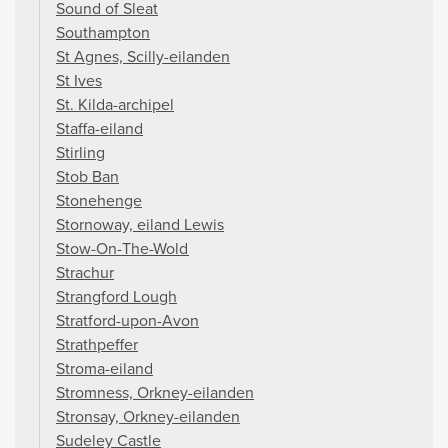
Sound of Sleat
Southampton
St Agnes, Scilly-eilanden
St Ives
St. Kilda-archipel
Staffa-eiland
Stirling
Stob Ban
Stonehenge
Stornoway, eiland Lewis
Stow-On-The-Wold
Strachur
Strangford Lough
Stratford-upon-Avon
Strathpeffer
Stroma-eiland
Stromness, Orkney-eilanden
Stronsay, Orkney-eilanden
Sudeley Castle