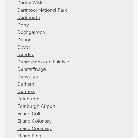
Danby Wiske
Dartmoor National Park
Dartmouth
Derry
Dochgarroch
Doune
Dover
Dundee
Dunrossness en Fair Isle
Dunstaffnage
Dunvegan
Durham
Durness
Edinburgh
Edinburgh Airport
Eiland Coll
Eiland Colonsay
Eiland Copinsay
Eiland Eigg