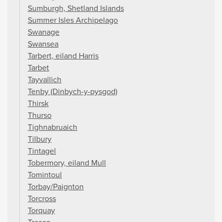
Sumburgh, Shetland Islands
Summer Isles Archipelago
Swanage
Swansea
Tarbert, eiland Harris
Tarbet
Tayvallich
Tenby (Dinbych-y-pysgod)
Thirsk
Thurso
Tighnabruaich
Tilbury
Tintagel
Tobermory, eiland Mull
Tomintoul
Torbay/Paignton
Torcross
Torquay