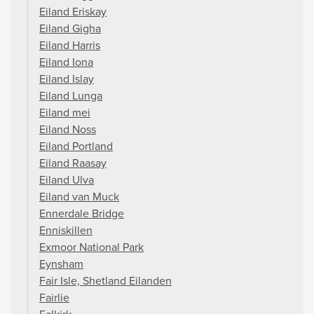
Eiland Eriskay
Eiland Gigha
Eiland Harris
Eiland Iona
Eiland Islay
Eiland Lunga
Eiland mei
Eiland Noss
Eiland Portland
Eiland Raasay
Eiland Ulva
Eiland van Muck
Ennerdale Bridge
Enniskillen
Exmoor National Park
Eynsham
Fair Isle, Shetland Eilanden
Fairlie