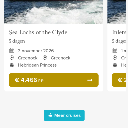
Sea Lochs of the Clyde
Inlets
5 dagen
5 dagen
3 november 2026
1 m
Greenock
Greenock
Gr
Hebridean Princess
Heb
€ 4.466
€ 2
p.p.
Meer cruises