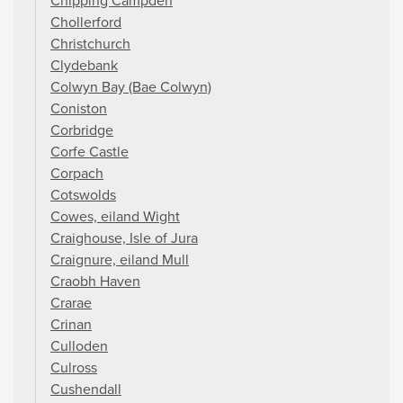
Chipping Campden
Chollerford
Christchurch
Clydebank
Colwyn Bay (Bae Colwyn)
Coniston
Corbridge
Corfe Castle
Corpach
Cotswolds
Cowes, eiland Wight
Craighouse, Isle of Jura
Craignure, eiland Mull
Craobh Haven
Crarae
Crinan
Culloden
Culross
Cushendall