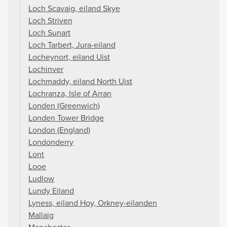
Loch Scavaig, eiland Skye
Loch Striven
Loch Sunart
Loch Tarbert, Jura-eiland
Locheynort, eiland Uist
Lochinver
Lochmaddy, eiland North Uist
Lochranza, Isle of Arran
Londen (Greenwich)
Londen Tower Bridge
London (England)
Londonderry
Lont
Looe
Ludlow
Lundy Eiland
Lyness, eiland Hoy, Orkney-eilanden
Mallaig