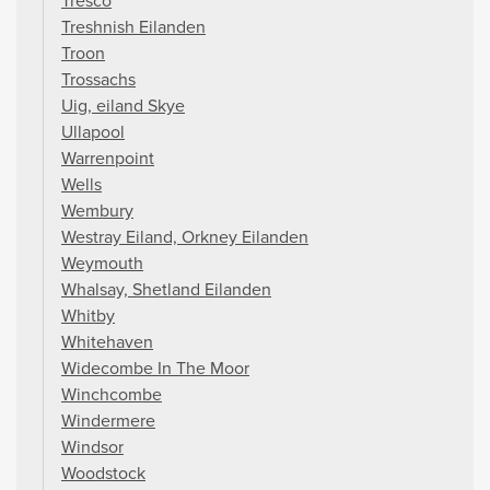
Tresco
Treshnish Eilanden
Troon
Trossachs
Uig, eiland Skye
Ullapool
Warrenpoint
Wells
Wembury
Westray Eiland, Orkney Eilanden
Weymouth
Whalsay, Shetland Eilanden
Whitby
Whitehaven
Widecombe In The Moor
Winchcombe
Windermere
Windsor
Woodstock