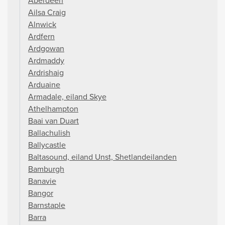
Aberdeen
Ailsa Craig
Alnwick
Ardfern
Ardgowan
Ardmaddy
Ardrishaig
Arduaine
Armadale, eiland Skye
Athelhampton
Baai van Duart
Ballachulish
Ballycastle
Baltasound, eiland Unst, Shetlandeilanden
Bamburgh
Banavie
Bangor
Barnstaple
Barra