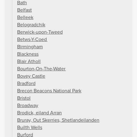
Bath
Belfast
Belleek
Belogradchik
Berwick-upon-Tweed
Betws-Y-Coed
Birmingham
Blackness
Blair Atholl
Bourton-On-The-Water
Bovey Castle
Bradford
Brecon Beacons National Park
Bristol
Broadway
Brodick, eiland Arran
Bruray, Out Skerries, Shetlandeilanden
Builth Wells
Burford