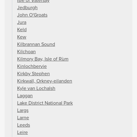
Isle of Vatersay
Jedburgh
John O'Groats
Jura
Keld
Kew
Kilbrannan Sound
Kilchoan
Kilmory Bay, Isle of Rùm
Kinlochbervie
Kirkby Stephen
Kirkwall, Orkney-eilanden
Kyle van Lochalsh
Laggan
Lake District National Park
Largs
Larne
Leeds
Leire