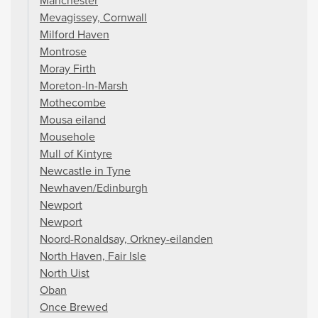
Manchester
Mevagissey, Cornwall
Milford Haven
Montrose
Moray Firth
Moreton-In-Marsh
Mothecombe
Mousa eiland
Mousehole
Mull of Kintyre
Newcastle in Tyne
Newhaven/Edinburgh
Newport
Newport
Noord-Ronaldsay, Orkney-eilanden
North Haven, Fair Isle
North Uist
Oban
Once Brewed