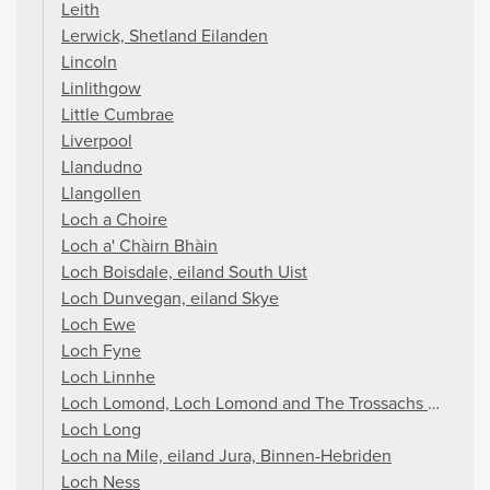
Leith
Lerwick, Shetland Eilanden
Lincoln
Linlithgow
Little Cumbrae
Liverpool
Llandudno
Llangollen
Loch a Choire
Loch a' Chàirn Bhàin
Loch Boisdale, eiland South Uist
Loch Dunvegan, eiland Skye
Loch Ewe
Loch Fyne
Loch Linnhe
Loch Lomond, Loch Lomond and The Trossachs National
Loch Long
Loch na Mile, eiland Jura, Binnen-Hebriden
Loch Ness