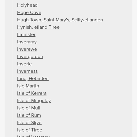
Holyhead
Hope Cove
Hugh Town, Saint Mary's, Scilly-eilanden
Hynish, eiland Tiree
Ilminster
Inveraray
Inverewe
Invergordon
Inverie
Inverness
Iona, Hebriden
Isle Martin
Isle of Kerrera
Isle of Mingulay
Isle of Mull
Isle of Rùm
Isle of Skye
Isle of Tiree