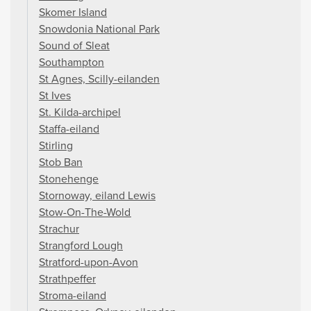
Skomer Island
Snowdonia National Park
Sound of Sleat
Southampton
St Agnes, Scilly-eilanden
St Ives
St. Kilda-archipel
Staffa-eiland
Stirling
Stob Ban
Stonehenge
Stornoway, eiland Lewis
Stow-On-The-Wold
Strachur
Strangford Lough
Stratford-upon-Avon
Strathpeffer
Stroma-eiland