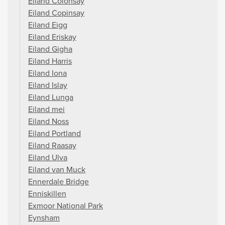
Eiland Colonsay
Eiland Copinsay
Eiland Eigg
Eiland Eriskay
Eiland Gigha
Eiland Harris
Eiland Iona
Eiland Islay
Eiland Lunga
Eiland mei
Eiland Noss
Eiland Portland
Eiland Raasay
Eiland Ulva
Eiland van Muck
Ennerdale Bridge
Enniskillen
Exmoor National Park
Eynsham