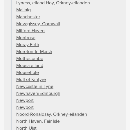
Lyness, eiland Hoy, Orkney-eilanden
Mallaig
Manchester
Mevagissey, Cornwall
Milford Haven
Montrose
Moray Firth
Moreton-In-Marsh
Mothecombe
Mousa eiland
Mousehole
Mull of Kintyre
Newcastle in Tyne
Newhaven/Edinburgh
Newport
Newport
Noord-Ronaldsay, Orkney-eilanden
North Haven, Fair Isle
North Uist