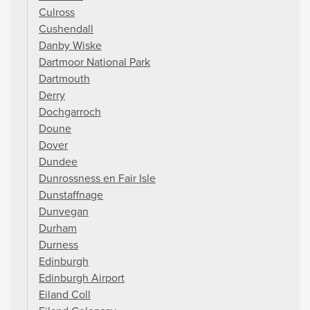
Culross
Cushendall
Danby Wiske
Dartmoor National Park
Dartmouth
Derry
Dochgarroch
Doune
Dover
Dundee
Dunrossness en Fair Isle
Dunstaffnage
Dunvegan
Durham
Durness
Edinburgh
Edinburgh Airport
Eiland Coll