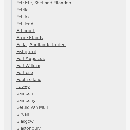
Fair Isle, Shetland Eilanden
Fairlie
Falkirk
Falkland
Falmouth
Farne Islands
Fetlar, Shetlandeilanden
Fishguard
Fort Augustus
Fort William
Fortrose
Foula-eiland
Fowey
Gairloch
Gairlochy
Geluid van Mull
Girvan
Glasgow
Glastonbury