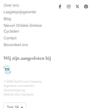
Over ons
Laagsteprijsgarantie
Blog
Nieuw! Ontdek Griekse
Cycladen
Contact
Beoordeel ons
Wij zijn aangesloten bij
Copyright navigation
© 2026 Yacht Cruise Company
Algemene voorwaarden
Garantieregeling
Website door
Gomotion
Taal:
NL