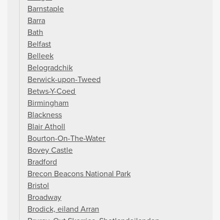
Barnstaple
Barra
Bath
Belfast
Belleek
Belogradchik
Berwick-upon-Tweed
Betws-Y-Coed
Birmingham
Blackness
Blair Atholl
Bourton-On-The-Water
Bovey Castle
Bradford
Brecon Beacons National Park
Bristol
Broadway
Brodick, eiland Arran