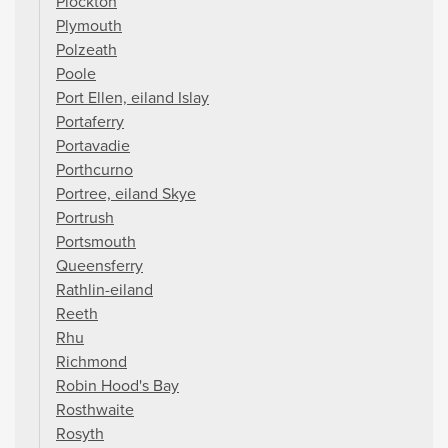
Plockton
Plymouth
Polzeath
Poole
Port Ellen, eiland Islay
Portaferry
Portavadie
Porthcurno
Portree, eiland Skye
Portrush
Portsmouth
Queensferry
Rathlin-eiland
Reeth
Rhu
Richmond
Robin Hood's Bay
Rosthwaite
Rosyth