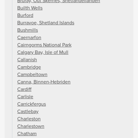
Bruray, Out Skerries, Shetlandeilanden
Builth Wells
Burford
Burravoe, Shetland Islands
Bushmills
Caernarfon
Cairngorms National Park
Calgary Bay, Isle of Mull
Callanish
Cambridge
Campbeltown
Canna, Binnen-Hebriden
Cardiff
Carlisle
Carrickfergus
Castlebay
Charleston
Charlestown
Chatham