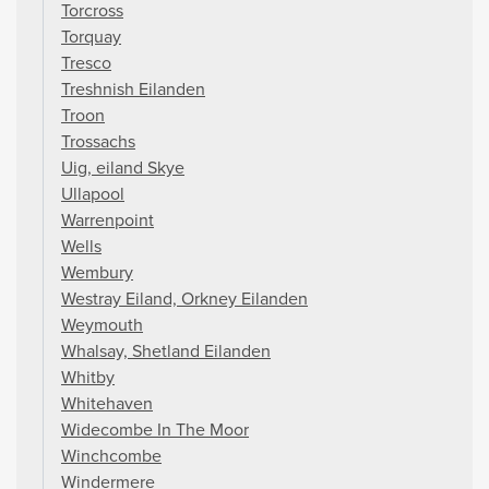
Torcross
Torquay
Tresco
Treshnish Eilanden
Troon
Trossachs
Uig, eiland Skye
Ullapool
Warrenpoint
Wells
Wembury
Westray Eiland, Orkney Eilanden
Weymouth
Whalsay, Shetland Eilanden
Whitby
Whitehaven
Widecombe In The Moor
Winchcombe
Windermere