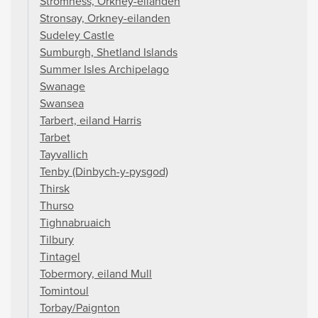
Stromness, Orkney-eilanden
Stronsay, Orkney-eilanden
Sudeley Castle
Sumburgh, Shetland Islands
Summer Isles Archipelago
Swanage
Swansea
Tarbert, eiland Harris
Tarbet
Tayvallich
Tenby (Dinbych-y-pysgod)
Thirsk
Thurso
Tighnabruaich
Tilbury
Tintagel
Tobermory, eiland Mull
Tomintoul
Torbay/Paignton