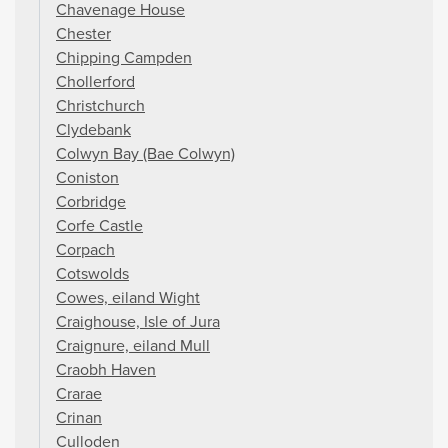
Chavenage House
Chester
Chipping Campden
Chollerford
Christchurch
Clydebank
Colwyn Bay (Bae Colwyn)
Coniston
Corbridge
Corfe Castle
Corpach
Cotswolds
Cowes, eiland Wight
Craighouse, Isle of Jura
Craignure, eiland Mull
Craobh Haven
Crarae
Crinan
Culloden