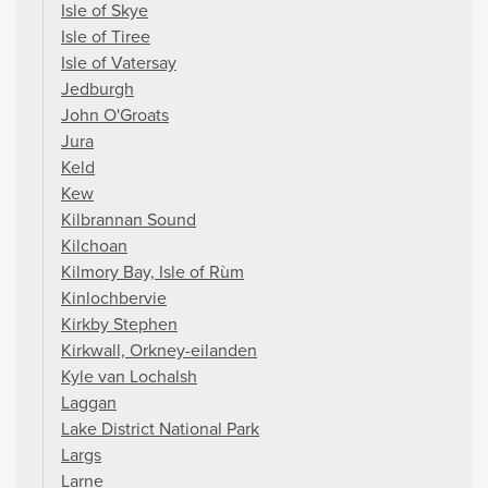
Isle of Skye
Isle of Tiree
Isle of Vatersay
Jedburgh
John O'Groats
Jura
Keld
Kew
Kilbrannan Sound
Kilchoan
Kilmory Bay, Isle of Rùm
Kinlochbervie
Kirkby Stephen
Kirkwall, Orkney-eilanden
Kyle van Lochalsh
Laggan
Lake District National Park
Largs
Larne