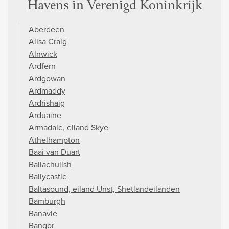
Havens in Verenigd Koninkrijk
Aberdeen
Ailsa Craig
Alnwick
Ardfern
Ardgowan
Ardmaddy
Ardrishaig
Arduaine
Armadale, eiland Skye
Athelhampton
Baai van Duart
Ballachulish
Ballycastle
Baltasound, eiland Unst, Shetlandeilanden
Bamburgh
Banavie
Bangor