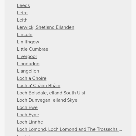
Leeds
Leire
Leith
Lerwick, Shetland Eilanden
Lincoln
Linlithgow
Little Cumbrae
Liverpool
Llandudno
Llangollen
Loch a Choire
Loch a' Chàirn Bhàin
Loch Boisdale, eiland South Uist
Loch Dunvegan, eiland Skye
Loch Ewe
Loch Fyne
Loch Linnhe
Loch Lomond, Loch Lomond and The Trossachs National