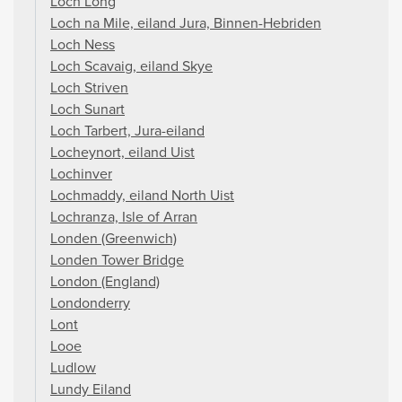
Loch Long
Loch na Mile, eiland Jura, Binnen-Hebriden
Loch Ness
Loch Scavaig, eiland Skye
Loch Striven
Loch Sunart
Loch Tarbert, Jura-eiland
Locheynort, eiland Uist
Lochinver
Lochmaddy, eiland North Uist
Lochranza, Isle of Arran
Londen (Greenwich)
Londen Tower Bridge
London (England)
Londonderry
Lont
Looe
Ludlow
Lundy Eiland