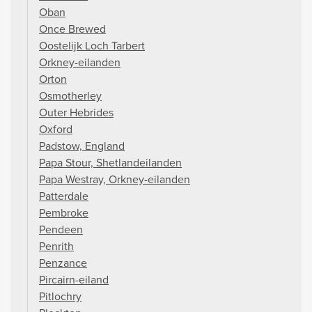
Oban
Once Brewed
Oostelijk Loch Tarbert
Orkney-eilanden
Orton
Osmotherley
Outer Hebrides
Oxford
Padstow, England
Papa Stour, Shetlandeilanden
Papa Westray, Orkney-eilanden
Patterdale
Pembroke
Pendeen
Penrith
Penzance
Pircairn-eiland
Pitlochry