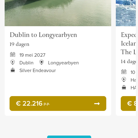
Dublin to Longyearbyen
Exped
Icela
19 dagen
The L
19 mei 2027
14 dage
Dublin
Longyearbyen
Silver Endeavour
10 
Ha
HAN
€ 22.216
€ 8
p.p.