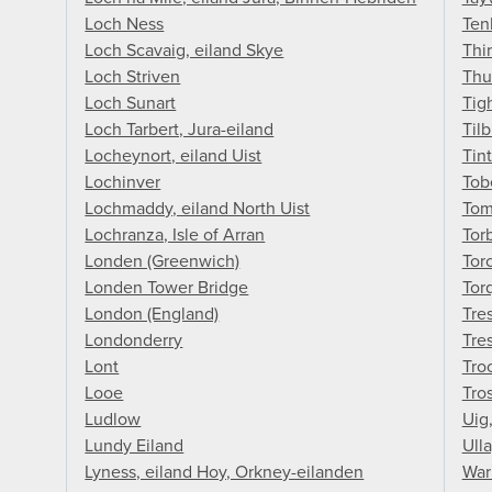
Loch Ness
Ten
Loch Scavaig, eiland Skye
Thi
Loch Striven
Thu
Loch Sunart
Tig
Loch Tarbert, Jura-eiland
Til
Locheynort, eiland Uist
Tin
Lochinver
Tob
Lochmaddy, eiland North Uist
Tom
Lochranza, Isle of Arran
Tor
Londen (Greenwich)
Tor
Londen Tower Bridge
Tor
London (England)
Tre
Londonderry
Tre
Lont
Tro
Looe
Tro
Ludlow
Uig
Lundy Eiland
Ull
Lyness, eiland Hoy, Orkney-eilanden
War