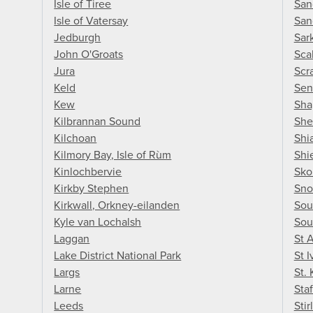
Isle of Tiree
San
Isle of Vatersay
San
Jedburgh
Sar
John O'Groats
Sca
Jura
Scr
Keld
Sen
Kew
Sha
Kilbrannan Sound
She
Kilchoan
Shi
Kilmory Bay, Isle of Rùm
Shi
Kinlochbervie
Sko
Kirkby Stephen
Sno
Kirkwall, Orkney-eilanden
Sou
Kyle van Lochalsh
Sou
Laggan
St 
Lake District National Park
St I
Largs
St. 
Larne
Staf
Leeds
Stir