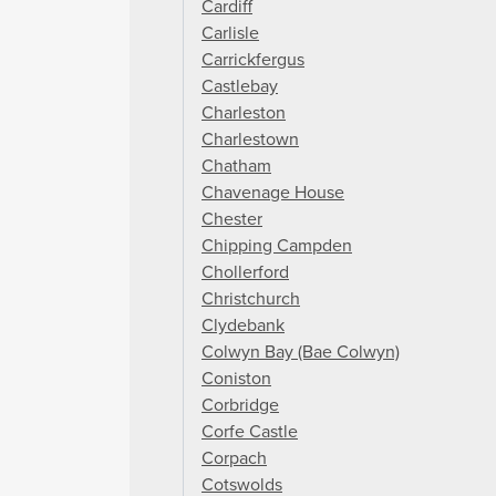
Cardiff
Carlisle
Carrickfergus
Castlebay
Charleston
Charlestown
Chatham
Chavenage House
Chester
Chipping Campden
Chollerford
Christchurch
Clydebank
Colwyn Bay (Bae Colwyn)
Coniston
Corbridge
Corfe Castle
Corpach
Cotswolds