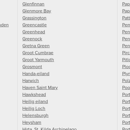
Glenfinnan
Pap
Glenmore Bay
Pap
Grassington
Pat
anden
Greencastle
Pem
Greenhead
Pen
Greenock
Pen
Gretna Green
Pen
Groot Cumbrae
Pirc
Groot Yarmouth
Pitl
Grosmont
Plo
Handa-eiland
Ply
Harwich
Pol
Haven Saint Mary
Poo
Hawkshead
Port
Heilig eiland
Port
Heilig Loch
Por
Helensburgh
Por
Heysham
Por
Hirta, St. Kilda Archipelago
Por