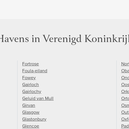
Havens in Verenigd Koninkrij
Fortrose
Nor
Foula-eiland
Ob
Fowey
Onc
Gairloch
Oos
Gairlochy
Ork
Geluid van Mull
Ort
Girvan
Osm
Glasgow
Out
Glastonbury
Oxf
Glencoe
Pad