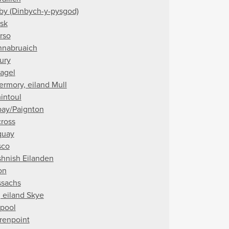
by (Dinbych-y-pysgod)
rsk
rso
hnabruaich
bury
tagel
ermory, eiland Mull
intoul
bay/Paignton
cross
quay
sco
shnish Eilanden
on
ssachs
, eiland Skye
apool
renpoint