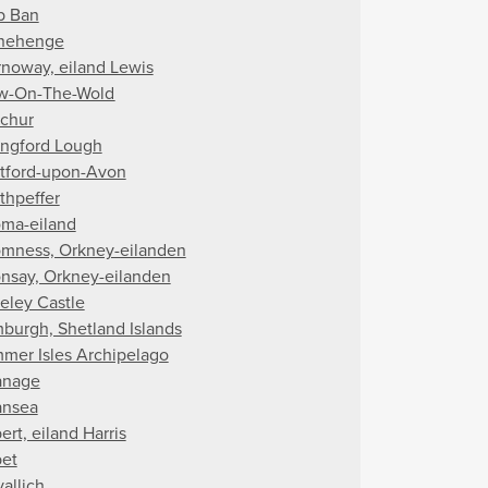
b Ban
nehenge
rnoway, eiland Lewis
w-On-The-Wold
achur
angford Lough
atford-upon-Avon
thpeffer
oma-eiland
omness, Orkney-eilanden
onsay, Orkney-eilanden
eley Castle
burgh, Shetland Islands
mer Isles Archipelago
anage
nsea
nal Park
ert, eiland Harris
bet
allich