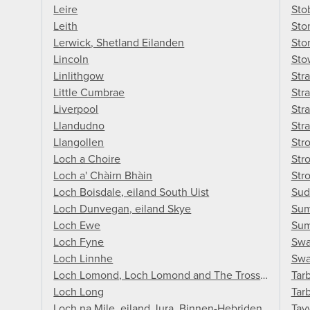
Leire
Sto
Leith
Sto
Lerwick, Shetland Eilanden
Sto
Lincoln
Sto
Linlithgow
Str
Little Cumbrae
Str
Liverpool
Str
Llandudno
Stra
Llangollen
Str
Loch a Choire
Str
Loch a' Chàirn Bhàin
Str
Loch Boisdale, eiland South Uist
Sud
Loch Dunvegan, eiland Skye
Sum
Loch Ewe
Sum
Loch Fyne
Sw
Loch Linnhe
Swa
Loch Lomond, Loch Lomond and The Trossachs Natio
Tarb
Loch Long
Tar
Loch na Mile, eiland Jura, Binnen-Hebriden
Tayv