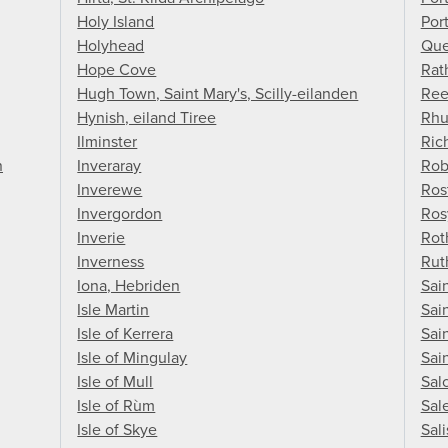
Holy Island
Por
Holyhead
Que
Hope Cove
Rat
Hugh Town, Saint Mary's, Scilly-eilanden
Ree
Hynish, eiland Tiree
Rh
Ilminster
Ric
n
Inveraray
Rob
Inverewe
Ros
Invergordon
Ros
Inverie
Rot
Inverness
Rut
Iona, Hebriden
Sai
Isle Martin
Sai
Isle of Kerrera
Sai
Isle of Mingulay
Sain
Isle of Mull
Sal
Isle of Rùm
Sal
Isle of Skye
Sal