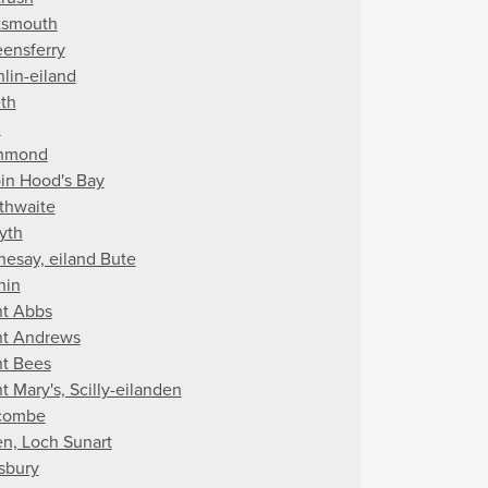
tsmouth
ensferry
hlin-eiland
th
u
hmond
in Hood's Bay
thwaite
yth
hesay, eiland Bute
hin
nt Abbs
nt Andrews
nt Bees
t Mary's, Scilly-eilanden
combe
en, Loch Sunart
isbury