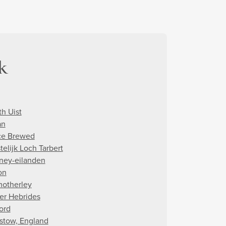
k
th Uist
an
e Brewed
telijk Loch Tarbert
ney-eilanden
on
otherley
er Hebrides
ord
stow, England