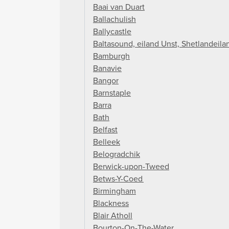
Baai van Duart
Ballachulish
Ballycastle
Baltasound, eiland Unst, Shetlandeil
Bamburgh
Banavie
Bangor
Barnstaple
Barra
Bath
Belfast
Belleek
Belogradchik
Berwick-upon-Tweed
Betws-Y-Coed
Birmingham
Blackness
Blair Atholl
Bourton-On-The-Water