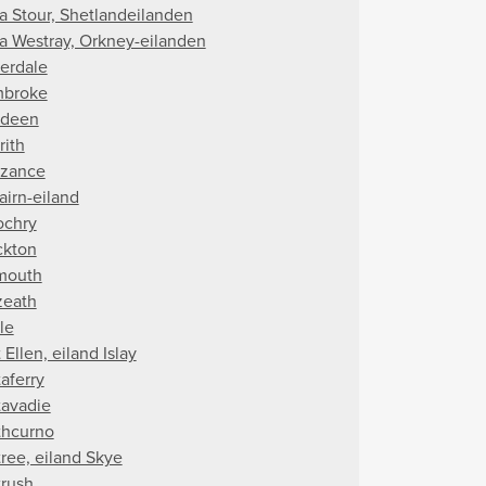
a Stour, Shetlandeilanden
a Westray, Orkney-eilanden
terdale
broke
deen
rith
zance
airn-eiland
ochry
ckton
mouth
zeath
le
 Ellen, eiland Islay
aferry
tavadie
thcurno
tree, eiland Skye
trush