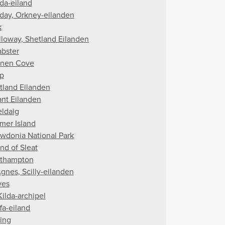
da-eiland
day, Orkney-eilanden
k
lloway, Shetland Eilanden
abster
nen Cove
p
tland Eilanden
ant Eilanden
eldaig
mer Island
wdonia National Park
nd of Sleat
thampton
Agnes, Scilly-eilanden
ves
Kilda-archipel
fa-eiland
ling