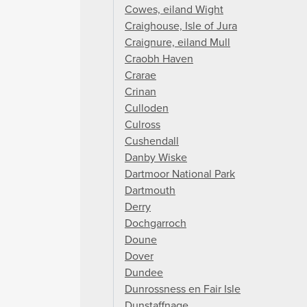
Cowes, eiland Wight
Craighouse, Isle of Jura
Craignure, eiland Mull
Craobh Haven
Crarae
Crinan
Culloden
Culross
Cushendall
Danby Wiske
Dartmoor National Park
Dartmouth
Derry
Dochgarroch
Doune
Dover
Dundee
Dunrossness en Fair Isle
Dunstaffnage