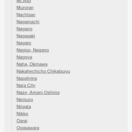
Mt Aso
Muroran
Nachisan
Nagamachi
Nagano
Nagasaki
Nagato
Nagiso, Nagano
Nagoya
Naha, Okinawa
Nakahechicho Chikatsuyu
Naoshima
Nara City
Naze, Amani Oshima
Nemuro
Niigata
Nikko
Oarai
Ogasawara