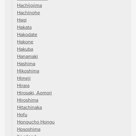
Hachijojima
Hachinohe
Hagi
Hakata
Hakodate
Hakone
Hakuba
Hanamaki
Hashima
Hikoshima
Himeji
Hirara
Hirosaki, Aomori
Hiroshima
Hitachinaka
Hofu
Hongucho Hongu
Hososhima