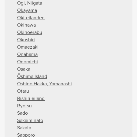
Ogi, Niigata
Okayama
Oki-eilanden
Okinawa
Okinoerabu
Okushiri
Omaezaki
Onahama
Onomichi
Osaka
Ōshima Island
Oshino Hakka, Yamanashi
Otaru
Rishiri eiland
Ryotsu
Sado
Sakaiminato
Sakata
Sapporo