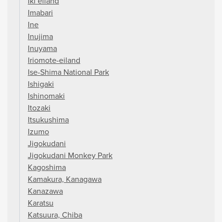
Iki eiland
Imabari
Ine
Inujima
Inuyama
Iriomote-eiland
Ise-Shima National Park
Ishigaki
Ishinomaki
Itozaki
Itsukushima
Izumo
Jigokudani
Jigokudani Monkey Park
Kagoshima
Kamakura, Kanagawa
Kanazawa
Karatsu
Katsuura, Chiba