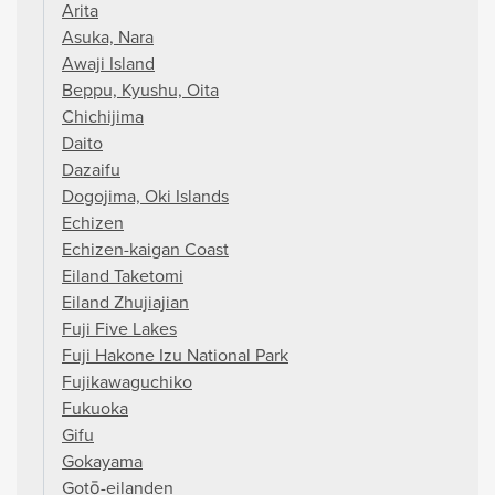
Arita
Asuka, Nara
Awaji Island
Beppu, Kyushu, Oita
Chichijima
Daito
Dazaifu
Dogojima, Oki Islands
Echizen
Echizen-kaigan Coast
Eiland Taketomi
Eiland Zhujiajian
Fuji Five Lakes
Fuji Hakone Izu National Park
Fujikawaguchiko
Fukuoka
Gifu
Gokayama
Gotō-eilanden