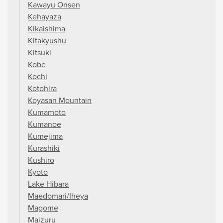
Kawayu Onsen
Kehayaza
Kikaishima
Kitakyushu
Kitsuki
Kobe
Kochi
Kotohira
Koyasan Mountain
Kumamoto
Kumanoe
Kumejima
Kurashiki
Kushiro
Kyoto
Lake Hibara
Maedomari/Iheya
Magome
Maizuru