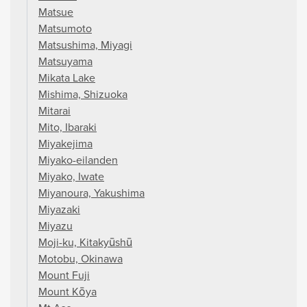
Matsue
Matsumoto
Matsushima, Miyagi
Matsuyama
Mikata Lake
Mishima, Shizuoka
Mitarai
Mito, Ibaraki
Miyakejima
Miyako-eilanden
Miyako, Iwate
Miyanoura, Yakushima
Miyazaki
Miyazu
Moji-ku, Kitakyūshū
Motobu, Okinawa
Mount Fuji
Mount Kōya