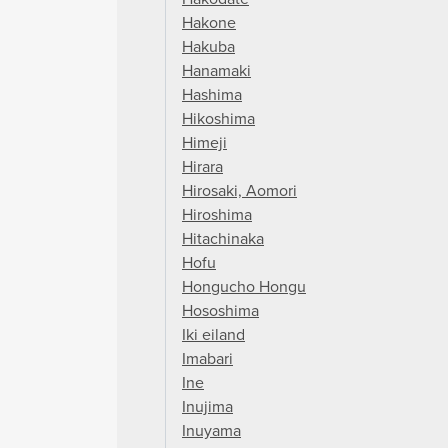
Hakone
Hakuba
Hanamaki
Hashima
Hikoshima
Himeji
Hirara
Hirosaki, Aomori
Hiroshima
Hitachinaka
Hofu
Hongucho Hongu
Hososhima
Iki eiland
Imabari
Ine
Inujima
Inuyama