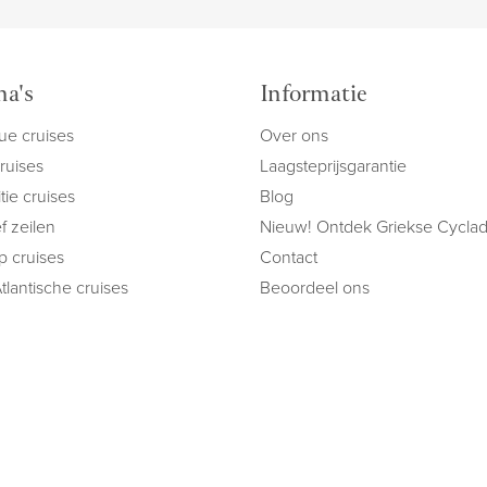
a's
Informatie
ue cruises
Over ons
cruises
Laagsteprijsgarantie
tie cruises
Blog
f zeilen
Nieuw! Ontdek Griekse Cycla
ip cruises
Contact
tlantische cruises
Beoordeel ons