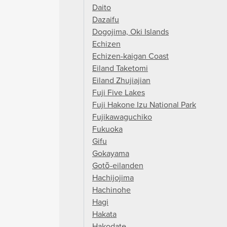
Daito
Dazaifu
Dogojima, Oki Islands
Echizen
Echizen-kaigan Coast
Eiland Taketomi
Eiland Zhujiajian
Fuji Five Lakes
Fuji Hakone Izu National Park
Fujikawaguchiko
Fukuoka
Gifu
Gokayama
Gotō-eilanden
Hachijojima
Hachinohe
Hagi
Hakata
Hakodate