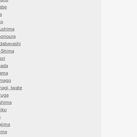
abe
a
io
ushima
onoura
dabayashi
i-Shima
ori
ada
ama
mago
nagi, Iwate
ruga
shima
iko
o
jima
ima