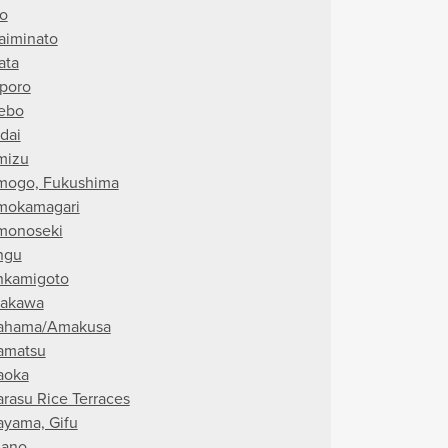
o
aiminato
ata
poro
ebo
dai
mizu
mogo, Fukushima
mokamagari
monoseki
ngu
nkamigoto
rakawa
ahama/Amakusa
amatsu
aoka
arasu Rice Terraces
ayama, Gifu
ano