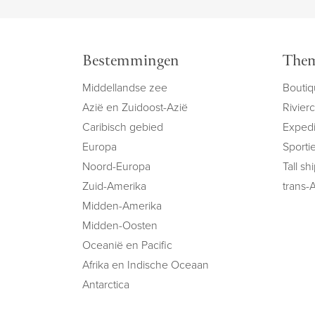
Bestemmingen
Them
Middellandse zee
Boutiq
Azië en Zuidoost-Azië
Rivier
Caribisch gebied
Expedi
Europa
Sportie
Noord-Europa
Tall sh
Zuid-Amerika
trans-A
Midden-Amerika
Midden-Oosten
Oceanië en Pacific
Afrika en Indische Oceaan
Antarctica