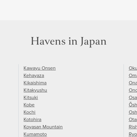
Havens in Japan
Kawayu Onsen
Oku
Kehayaza
Oma
Kikaishima
On
Kitakyushu
Ono
Kitsuki
Osa
Kobe
Ōsh
Kochi
Osh
Kotohira
Ota
Koyasan Mountain
Rish
Kumamoto
Ryo