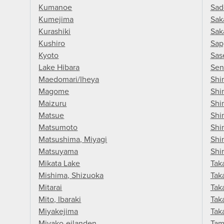
Kumanoe
Sad
Kumejima
Sak
Kurashiki
Sak
Kushiro
Sap
Kyoto
Sas
Lake Hibara
Sen
Maedomari/Iheya
Shi
Magome
Shi
Maizuru
Shi
Matsue
Shi
Matsumoto
Shi
Matsushima, Miyagi
Shi
Matsuyama
Shi
Mikata Lake
Tak
Mishima, Shizuoka
Tak
Mitarai
Tak
Mito, Ibaraki
Tak
Miyakejima
Tak
Miyako-eilanden
Tam