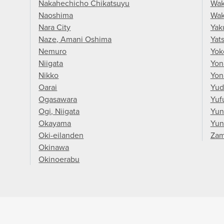
Nakahechicho Chikatsuyu
Wa
Naoshima
Wak
Nara City
Yak
Naze, Amani Oshima
Yat
Nemuro
Yok
Niigata
Yon
Nikko
Yon
Oarai
Yud
Ogasawara
Yuf
Ogi, Niigata
Yun
Okayama
Yun
Oki-eilanden
Za
Okinawa
Okinoerabu