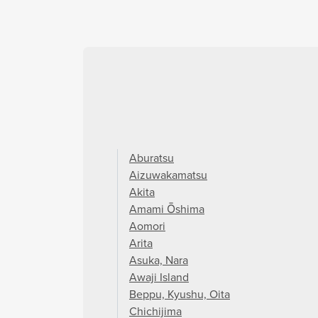
Aburatsu
Aizuwakamatsu
Akita
Amami Ōshima
Aomori
Arita
Asuka, Nara
Awaji Island
Beppu, Kyushu, Oita
Chichijima