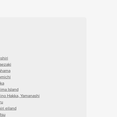
shiri
ezaki
ahama
michi
ka
ima Island
ino Hakka, Yamanashi
ru
iri eiland
tsu