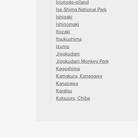
Iriomote-eiland
Ise-Shima National Park
Ishigaki
Ishinomaki
Itozaki
Itsukushima
Izumo
Jigokudani
Jigokudani Monkey Park
Kagoshima
Kamakura, Kanagawa
Kanazawa
Karatsu
Katsuura, Chiba