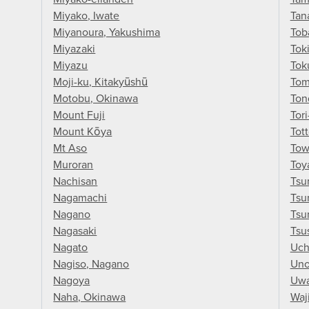
Miyako, Iwate
Tan
Miyanoura, Yakushima
Tob
Miyazaki
Tok
Miyazu
Tok
Moji-ku, Kitakyūshū
Tom
Motobu, Okinawa
Ton
Mount Fuji
Tor
Mount Kōya
Tott
Mt Aso
Tow
Muroran
Toy
Nachisan
Tsu
Nagamachi
Tsu
Nagano
Tsu
Nagasaki
Tsu
Nagato
Uch
Nagiso, Nagano
Un
Nagoya
Uwa
Naha, Okinawa
Waj