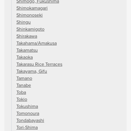
Shimogo, Fukushima
Shimokamagari
Shimonoseki
Shingu
Shinkamigoto
Shirakawa
Takahama/Amakusa
Takamatsu
Takaoka
Takarasu Rice Terraces
Takayama, Gifu
Tamano
Tanabe
Toba
Tokio
Tokushima
Tomonoura
Tondabayashi
Tori-Shima