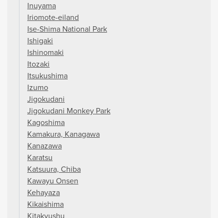
Inuyama
Iriomote-eiland
Ise-Shima National Park
Ishigaki
Ishinomaki
Itozaki
Itsukushima
Izumo
Jigokudani
Jigokudani Monkey Park
Kagoshima
Kamakura, Kanagawa
Kanazawa
Karatsu
Katsuura, Chiba
Kawayu Onsen
Kehayaza
Kikaishima
Kitakyushu