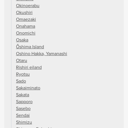
Okinoerabu
Okushiri
Omaezaki
Onahama
Onomichi
Osaka
Ōshima Island
Oshino Hakka, Yamanashi
Otaru
Rishiri eiland
Ryotsu
Sado
Sakaiminato
Sakata
Sapporo
Sasebo
Sendai
Shimizu