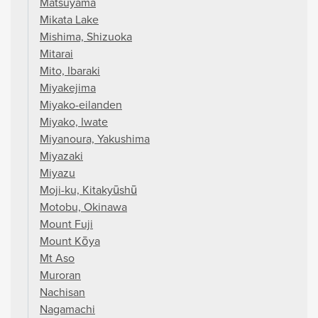
Matsuyama
Mikata Lake
Mishima, Shizuoka
Mitarai
Mito, Ibaraki
Miyakejima
Miyako-eilanden
Miyako, Iwate
Miyanoura, Yakushima
Miyazaki
Miyazu
Moji-ku, Kitakyūshū
Motobu, Okinawa
Mount Fuji
Mount Kōya
Mt Aso
Muroran
Nachisan
Nagamachi