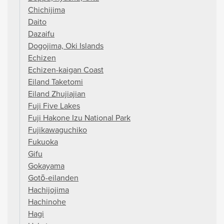
Chichijima
Daito
Dazaifu
Dogojima, Oki Islands
Echizen
Echizen-kaigan Coast
Eiland Taketomi
Eiland Zhujiajian
Fuji Five Lakes
Fuji Hakone Izu National Park
Fujikawaguchiko
Fukuoka
Gifu
Gokayama
Gotō-eilanden
Hachijojima
Hachinohe
Hagi