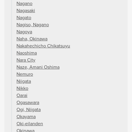
Nagano
Nagasaki
Nagato
Nagiso, Nagano
Nagoya
Naha, Okinawa
Nakahechicho Chikatsuyu
Naoshima
Nara City
Naze, Amani Oshima
Nemuro
Niigata
Nikko
Oarai
Ogasawara
Ogi, Niigata
Okayama
Oki-eilanden
Okinawa