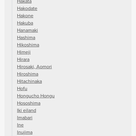
Hakata
Hakodate
Hakone
Hakuba
Hanamaki
Hashima
Hikoshima
Himeji
Hirara
Hirosaki, Aomori
Hiroshima
Hitachinaka
Hofu
Hongucho Hongu
Hososhima
Iki eiland
Imabari
Ine
Inujima