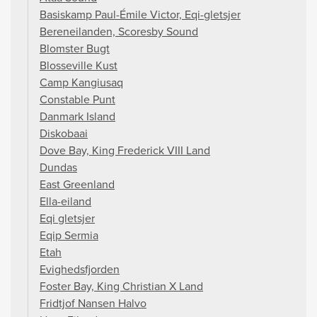
Basiskamp Paul-Émile Victor, Eqi-gletsjer
Bereneilanden, Scoresby Sound
Blomster Bugt
Blosseville Kust
Camp Kangiusaq
Constable Punt
Danmark Island
Diskobaai
Dove Bay, King Frederick VIII Land
Dundas
East Greenland
Ella-eiland
Eqi gletsjer
Eqip Sermia
Etah
Evighedsfjorden
Foster Bay, King Christian X Land
Fridtjof Nansen Halvo