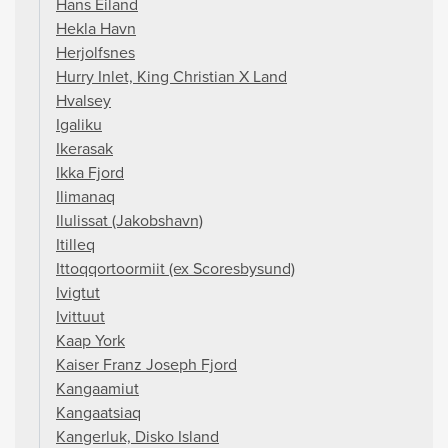
Hans Eiland
Hekla Havn
Herjolfsnes
Hurry Inlet, King Christian X Land
Hvalsey
Igaliku
Ikerasak
Ikka Fjord
Ilimanaq
Ilulissat (Jakobshavn)
Itilleq
Ittoqqortoormiit (ex Scoresbysund)
Ivigtut
Ivittuut
Kaap York
Kaiser Franz Joseph Fjord
Kangaamiut
Kangaatsiaq
Kangerluk, Disko Island