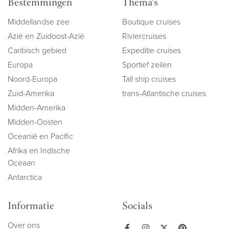
Bestemmingen
Thema's
Middellandse zee
Boutique cruises
Azië en Zuidoost-Azië
Riviercruises
Caribisch gebied
Expeditie cruises
Europa
Sportief zeilen
Noord-Europa
Tall ship cruises
Zuid-Amerika
trans-Atlantische cruises
Midden-Amerika
Midden-Oosten
Oceanië en Pacific
Afrika en Indische
Oceaan
Antarctica
Informatie
Socials
Over ons