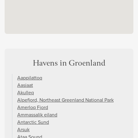
Havens in Groenland
Aappilattoq
Aasiaat
Akulleq
Alpefjord, Northeast Greenland National Park
Amerloq Fjord
Ammassalik eiland
Antarctic Sund
Arsuk
Ataa Sound