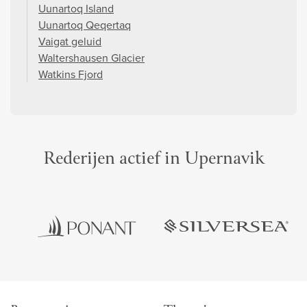
Uunartoq Island
Uunartoq Qeqertaq
Vaigat geluid
Waltershausen Glacier
Watkins Fjord
Rederijen actief in Upernavik