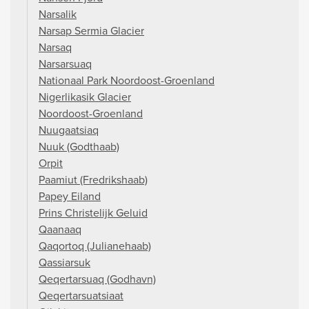
Narsalik
Narsap Sermia Glacier
Narsaq
Narsarsuaq
Nationaal Park Noordoost-Groenland
Nigerlikasik Glacier
Noordoost-Groenland
Nuugaatsiaq
Nuuk (Godthaab)
Orpit
Paamiut (Fredrikshaab)
Papey Eiland
Prins Christelijk Geluid
Qaanaaq
Qaqortoq (Julianehaab)
Qassiarsuk
Qeqertarsuaq (Godhavn)
Qeqertarsuatsiaat