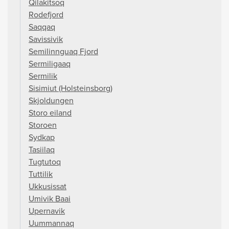
Qilakitsoq
Rodefjord
Saqqaq
Savissivik
Semilinnguaq Fjord
Sermiligaaq
Sermilik
Sisimiut (Holsteinsborg)
Skjoldungen
Storo eiland
Storoen
Sydkap
Tasiilaq
Tugtutoq
Tuttilik
Ukkusissat
Umivik Baai
Upernavik
Uummannaq