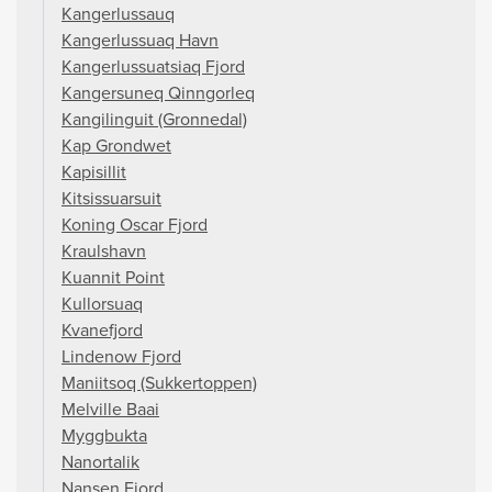
Kangerlussauq
Kangerlussuaq Havn
Kangerlussuatsiaq Fjord
Kangersuneq Qinngorleq
Kangilinguit (Gronnedal)
Kap Grondwet
Kapisillit
Kitsissuarsuit
Koning Oscar Fjord
Kraulshavn
Kuannit Point
Kullorsuaq
Kvanefjord
Lindenow Fjord
Maniitsoq (Sukkertoppen)
Melville Baai
Myggbukta
Nanortalik
Nansen Fjord