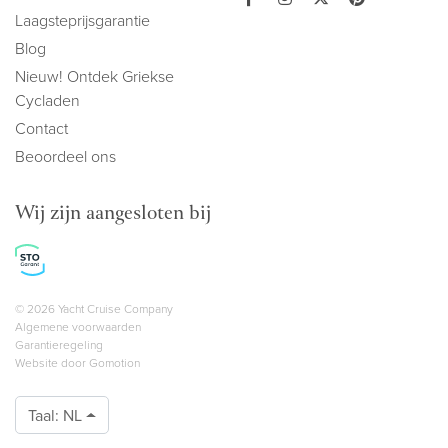
Laagsteprijsgarantie
Blog
Nieuw! Ontdek Griekse
Cycladen
Contact
Beoordeel ons
Wij zijn aangesloten bij
Copyright navigation
© 2026 Yacht Cruise Company
Algemene voorwaarden
Garantieregeling
Website door
Gomotion
Taal:
NL