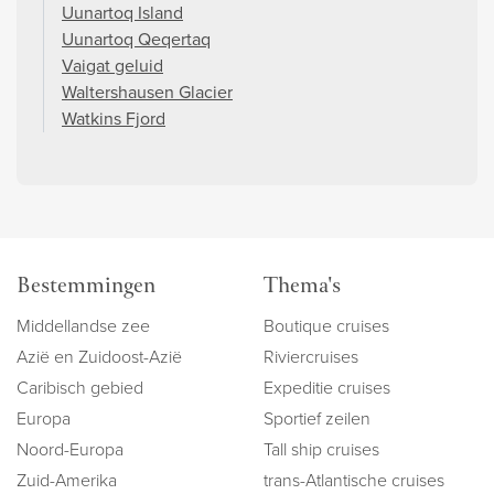
Uunartoq Island
Uunartoq Qeqertaq
Vaigat geluid
Waltershausen Glacier
Watkins Fjord
Bestemmingen
Thema's
Middellandse zee
Boutique cruises
Azië en Zuidoost-Azië
Riviercruises
Caribisch gebied
Expeditie cruises
Europa
Sportief zeilen
Noord-Europa
Tall ship cruises
Zuid-Amerika
trans-Atlantische cruises