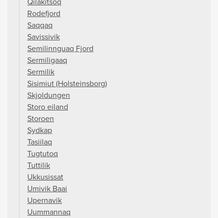
Qilakitsoq
Rodefjord
Saqqaq
Savissivik
Semilinnguaq Fjord
Sermiligaaq
Sermilik
Sisimiut (Holsteinsborg)
Skjoldungen
Storo eiland
Storoen
Sydkap
Tasiilaq
Tugtutoq
Tuttilik
Ukkusissat
Umivik Baai
Upernavik
Uummannaq