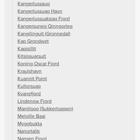
Kangerlussauq
Kangerlussuaq Havn
Kangerlussuatsiaq Fjord
Kangersuneq Qinngorleq
Kangilinguit (Gronnedal)
Kap Grondwet
Kapisillit
Kitsissuarsuit
Koning Oscar Fjord
Kraulshavn
Kuannit Point
Kullorsuaq
Kvanefjord
Lindenow Fjord
Maniitsoq (Sukkertoppen)
Melville Baai
Myggbukta
Nanortalik
Nansen Fjord