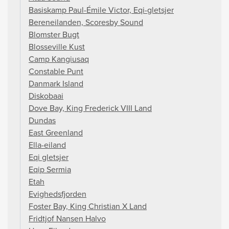
Basiskamp Paul-Émile Victor, Eqi-gletsjer
Bereneilanden, Scoresby Sound
Blomster Bugt
Blosseville Kust
Camp Kangiusaq
Constable Punt
Danmark Island
Diskobaai
Dove Bay, King Frederick VIII Land
Dundas
East Greenland
Ella-eiland
Eqi gletsjer
Eqip Sermia
Etah
Evighedsfjorden
Foster Bay, King Christian X Land
Fridtjof Nansen Halvo