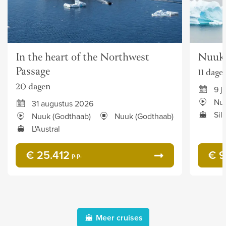
In the heart of the Northwest
Nuuk 
Passage
11 dage
20 dagen
9 j
Nuu
31 augustus 2026
Sil
Nuuk (Godthaab)
Nuuk (Godthaab)
L'Austral
€ 25.412
€ 9
p.p.
Meer cruises