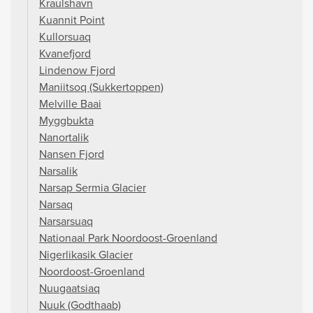
Kraulshavn
Kuannit Point
Kullorsuaq
Kvanefjord
Lindenow Fjord
Maniitsoq (Sukkertoppen)
Melville Baai
Myggbukta
Nanortalik
Nansen Fjord
Narsalik
Narsap Sermia Glacier
Narsaq
Narsarsuaq
Nationaal Park Noordoost-Groenland
Nigerlikasik Glacier
Noordoost-Groenland
Nuugaatsiaq
Nuuk (Godthaab)