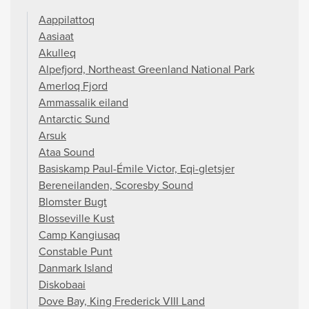
Aappilattoq
Aasiaat
Akulleq
Alpefjord, Northeast Greenland National Park
Amerloq Fjord
Ammassalik eiland
Antarctic Sund
Arsuk
Ataa Sound
Basiskamp Paul-Émile Victor, Eqi-gletsjer
Bereneilanden, Scoresby Sound
Blomster Bugt
Blosseville Kust
Camp Kangiusaq
Constable Punt
Danmark Island
Diskobaai
Dove Bay, King Frederick VIII Land