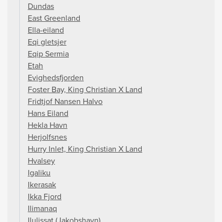
Dundas
East Greenland
Ella-eiland
Eqi gletsjer
Eqip Sermia
Etah
Evighedsfjorden
Foster Bay, King Christian X Land
Fridtjof Nansen Halvo
Hans Eiland
Hekla Havn
Herjolfsnes
Hurry Inlet, King Christian X Land
Hvalsey
Igaliku
Ikerasak
Ikka Fjord
Ilimanaq
Ilulissat (Jakobshavn)