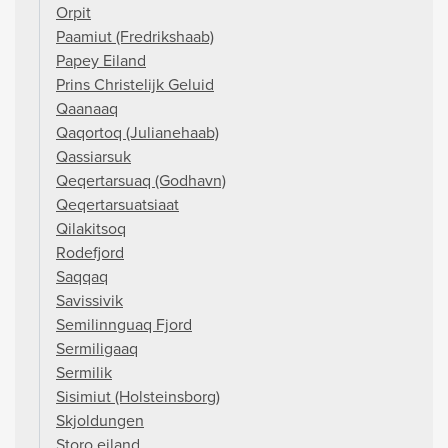
Orpit
Paamiut (Fredrikshaab)
Papey Eiland
Prins Christelijk Geluid
Qaanaaq
Qaqortoq (Julianehaab)
Qassiarsuk
Qeqertarsuaq (Godhavn)
Qeqertarsuatsiaat
Qilakitsoq
Rodefjord
Saqqaq
Savissivik
Semilinnguaq Fjord
Sermiligaaq
Sermilik
Sisimiut (Holsteinsborg)
Skjoldungen
Storo eiland