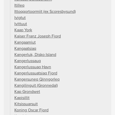
Itilleq
Ittoqqortoormiit (ex Scoresbysund)
Ivigtut
Ivittuut
Kaap York
Kaiser Franz Joseph Fjord
Kangaamiut
Kangaatsiaq
Kangerluk, Disko Island
Kangerlussauq
Kangerlussuaq Havn
Kangerlussuatsiaq Fjord
Kangersuneq Qinngorleq
Kangilinguit (Gronnedal)
Kap Grondwet
Kapisillit
Kitsissuarsuit
Koning Oscar Fjord