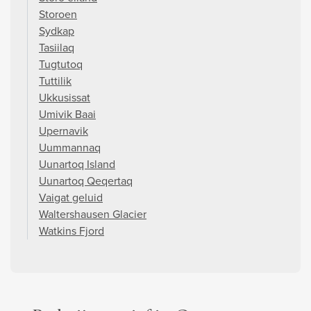
Storoen
Sydkap
Tasiilaq
Tugtutoq
Tuttilik
Ukkusissat
Umivik Baai
Upernavik
Uummannaq
Uunartoq Island
Uunartoq Qeqertaq
Vaigat geluid
Waltershausen Glacier
Watkins Fjord