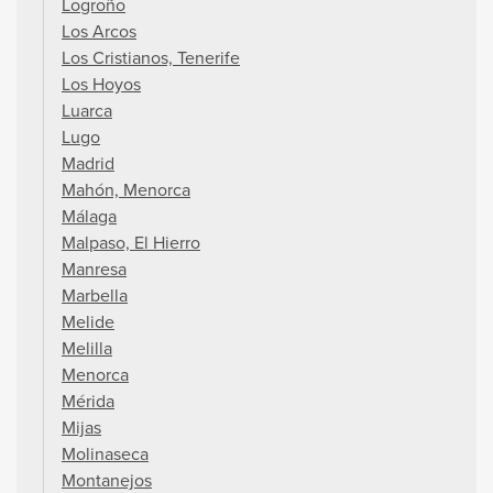
Logroño
Los Arcos
Los Cristianos, Tenerife
Los Hoyos
Luarca
Lugo
Madrid
Mahón, Menorca
Málaga
Malpaso, El Hierro
Manresa
Marbella
Melide
Melilla
Menorca
Mérida
Mijas
Molinaseca
Montanejos