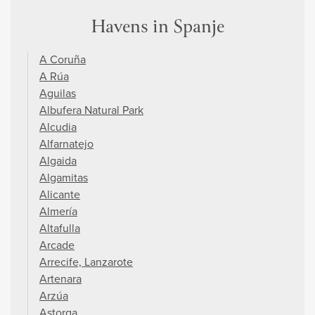
Havens in Spanje
A Coruña
A Rúa
Aguilas
Albufera Natural Park
Alcudia
Alfarnatejo
Algaida
Algamitas
Alicante
Almería
Altafulla
Arcade
Arrecife, Lanzarote
Artenara
Arzúa
Astorga