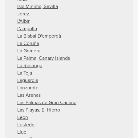
Isla Minima, Sevilla
Jerez
L'Albir
L'ampolla
La Bisbal D'empordà
La Coruña
La Gomera
La Palma, Canary Islands
La Restinga
La Toja
Laguardia
Lanzarote
Las Arenas
Las Palmas de Gran Canaria
Las Playas, El Hierro
Leon
Lestedo
Lluc