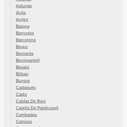
Asturias
Ávila
Aviles
Baiona
Banyoles
Barcelona
Begur
Beniarda
Benimantell
Besalú
Bilbao
Burgos
Cadaqués
Cádiz
Caldas De Reis
Calella De Palafrugell
Cambados
Campos