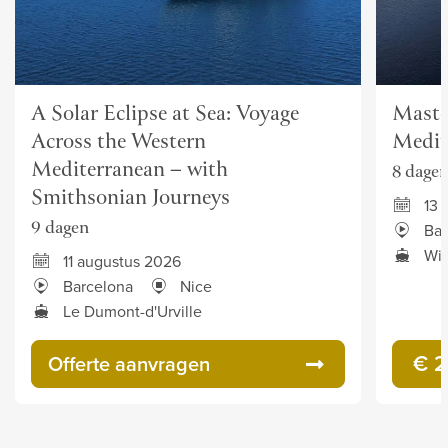
A Solar Eclipse at Sea: Voyage
Master
Across the Western
Medit
Mediterranean – with
8 dage
Smithsonian Journeys
13 
9 dagen
Bar
Win
11 augustus 2026
Barcelona
Nice
Le Dumont-d'Urville
€ 2
Offerte aanvragen