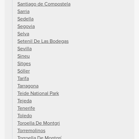
Santiago de Compostela
Sarria
Sedella
Segovia
Selva
Setenil De Las Bodegas
Sevilla
Sineu
Sitges
Sóller
Tarifa
Tarragona
Teide National Park
Tejeda
Tenerife
Toledo
Toroella De Montgri
Torremolinos
Torroella De Montgrí