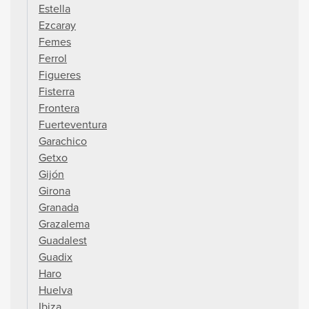
Estella
Ezcaray
Femes
Ferrol
Figueres
Fisterra
Frontera
Fuerteventura
Garachico
Getxo
Gijón
Girona
Granada
Grazalema
Guadalest
Guadix
Haro
Huelva
Ibiza