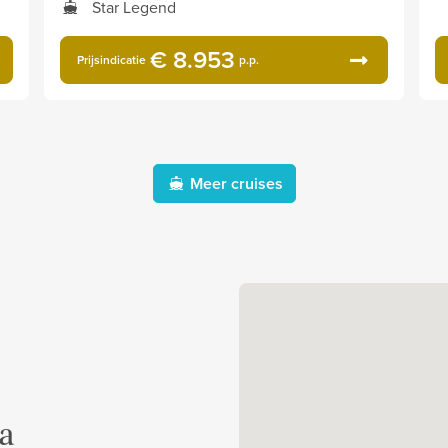
Star Legend
€ 8.953
Prijsindicatie
p.p.
Meer cruises
a