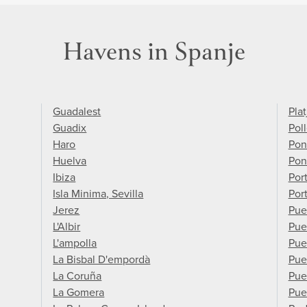
Havens in Spanje
Guadalest
Plat
Guadix
Pol
Haro
Pon
Huelva
Pon
Ibiza
Port
Isla Minima, Sevilla
Por
Jerez
Pue
L'Albir
Pue
L'ampolla
Pue
La Bisbal D'empordà
Pue
La Coruña
Pue
La Gomera
Pue