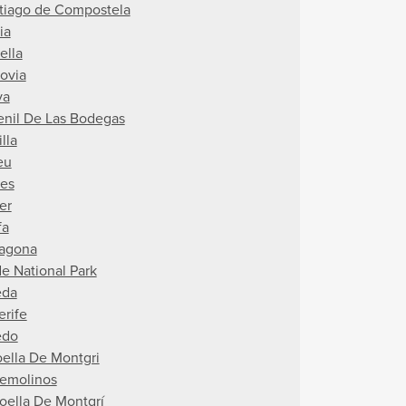
tiago de Compostela
ia
ella
ovia
va
enil De Las Bodegas
lla
eu
ges
er
fa
ragona
de National Park
eda
erife
edo
oella De Montgri
remolinos
roella De Montgrí