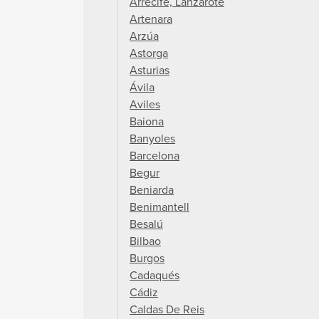
Arrecife, Lanzarote
Artenara
Arzúa
Astorga
Asturias
Ávila
Aviles
Baiona
Banyoles
Barcelona
Begur
Beniarda
Benimantell
Besalú
Bilbao
Burgos
Cadaqués
Cádiz
Caldas De Reis