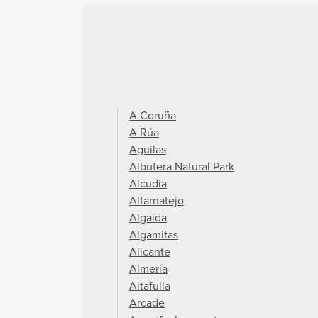
A Coruña
A Rúa
Aguilas
Albufera Natural Park
Alcudia
Alfarnatejo
Algaida
Algamitas
Alicante
Almería
Altafulla
Arcade