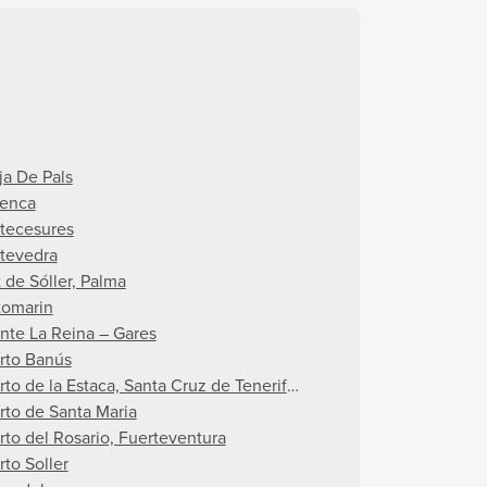
ja De Pals
lenca
tecesures
tevedra
 de Sóller, Palma
tomarin
nte La Reina – Gares
rto Banús
rto de la Estaca, Santa Cruz de Tenerife, Canarische Eilanden
rto de Santa Maria
rto del Rosario, Fuerteventura
rto Soller