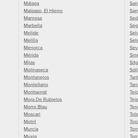
Málaga
San
Malpaso, El Hierro
Sarr
Manresa
Sed
Marbella
Seg
Melide
Sel
Melilla
Set
Menorca
Sevi
Mérida
Sin
Mijas
Sit
Molinaseca
Sóll
Montanejos
Tari
Montellano
Tar
Montserrat
Tei
Mora De Rubielos
Tej
Morro Blau
Ten
Moscari
Tol
Motril
Tor
Murcia
Tor
Muxia
Tor