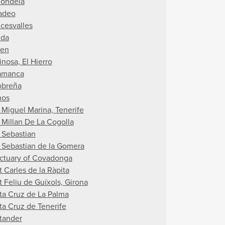
ondela
adeo
cesvalles
da
en
inosa, El Hierro
amanca
obreña
mos
 Miguel Marina, Tenerife
 Millan De La Cogolla
 Sebastian
 Sebastian de la Gomera
ctuary of Covadonga
t Carles de la Ràpita
t Feliu de Guíxols, Girona
ta Cruz de La Palma
ta Cruz de Tenerife
tander