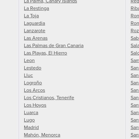
La Palma, Canary Islands
Red
La Restinga
Rib
La Toja
Ron
Laguardia
Ron
Lanzarote
Roz
Las Arenas
Sab
Las Palmas de Gran Canaria
Sal
Las Playas, El Hierro
Sal
Leon
Sa
Lestedo
San
Lluc
San
Logroño
San
Los Arcos
San
Los Cristianos, Tenerife
San
Los Hoyos
San
Luarca
San
Lugo
San
Madrid
San
Mahón, Menorca
San