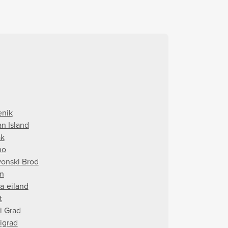
enik
an Island
ak
no
vonski Brod
in
ta-eiland
t
i Grad
rigrad