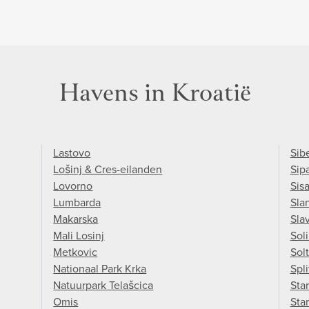
Havens in Kroatië
Lastovo
Sib
Lošinj & Cres-eilanden
Sip
Lovorno
Sis
Lumbarda
Sla
Makarska
Sla
Mali Losinj
Sol
Metkovic
Sol
Nationaal Park Krka
Spli
Natuurpark Telašcica
Star
Omis
Sta