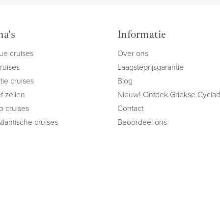
a's
Informatie
ue cruises
Over ons
cruises
Laagsteprijsgarantie
tie cruises
Blog
f zeilen
Nieuw! Ontdek Griekse Cycla
ip cruises
Contact
tlantische cruises
Beoordeel ons