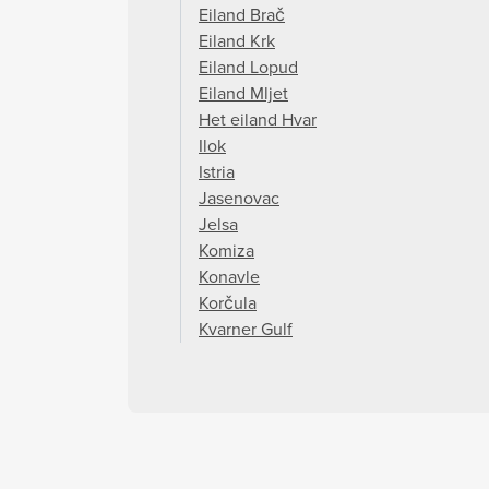
Eiland Brač
Eiland Krk
Eiland Lopud
Eiland Mljet
Het eiland Hvar
Ilok
Istria
Jasenovac
Jelsa
Komiza
Konavle
Korčula
Kvarner Gulf