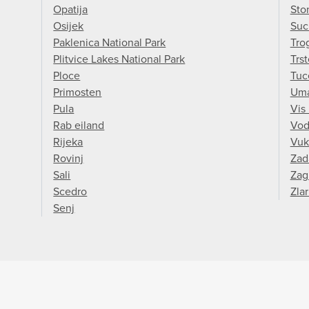
Opatija
Sto
Osijek
Suc
Paklenica National Park
Trog
Plitvice Lakes National Park
Trs
Ploce
Tuc
Primosten
Um
Pula
Vis
Rab eiland
Vod
Rijeka
Vuk
Rovinj
Zad
Sali
Zag
Scedro
Zlar
Senj