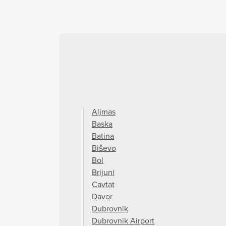
Aljmas
Baska
Batina
Biševo
Bol
Brijuni
Cavtat
Davor
Dubrovnik
Dubrovnik Airport