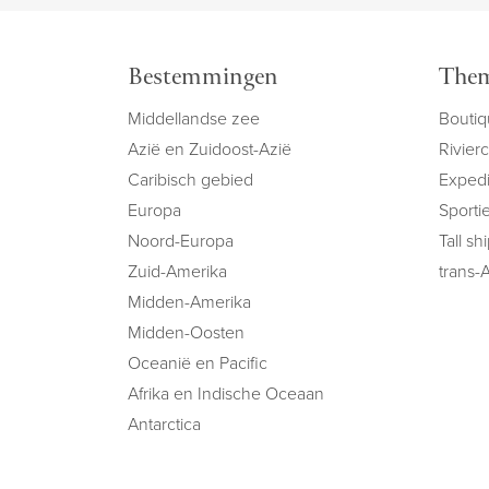
Bestemmingen
Them
Middellandse zee
Boutiq
Azië en Zuidoost-Azië
Rivier
Caribisch gebied
Expedi
Europa
Sportie
Noord-Europa
Tall sh
Zuid-Amerika
trans-A
Midden-Amerika
Midden-Oosten
Oceanië en Pacific
Afrika en Indische Oceaan
Antarctica