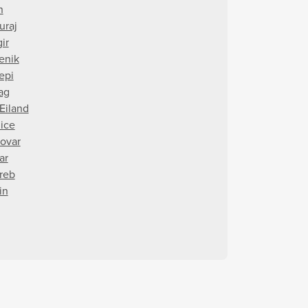
n
uraj
ir
tenik
epi
ag
 Eiland
ice
ovar
ar
reb
in