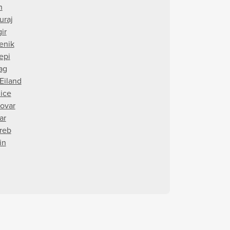
n
uraj
ir
tenik
epi
ag
 Eiland
ice
ovar
ar
reb
in