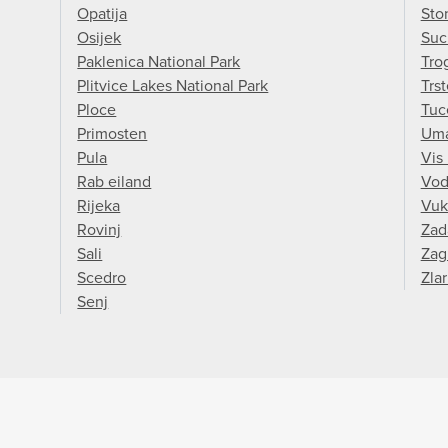
Opatija
Sto
Osijek
Suc
Paklenica National Park
Trog
Plitvice Lakes National Park
Trs
Ploce
Tuc
Primosten
Um
Pula
Vis
Rab eiland
Vod
Rijeka
Vuk
Rovinj
Zad
Sali
Zag
Scedro
Zlar
Senj