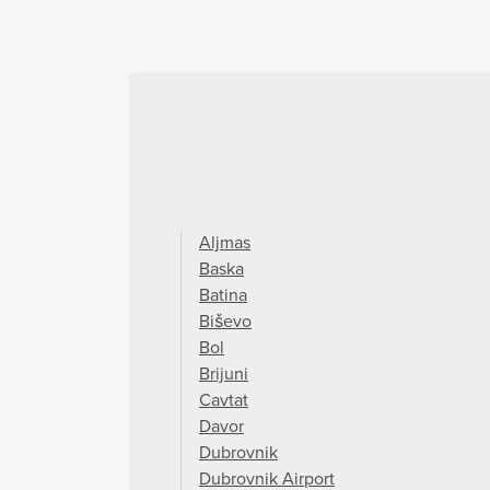
Aljmas
Baska
Batina
Biševo
Bol
Brijuni
Cavtat
Davor
Dubrovnik
Dubrovnik Airport