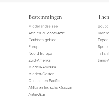
Bestemmingen
Them
Middellandse zee
Boutiq
Azië en Zuidoost-Azië
Rivier
Caribisch gebied
Expedi
Europa
Sportie
Noord-Europa
Tall sh
Zuid-Amerika
trans-A
Midden-Amerika
Midden-Oosten
Oceanië en Pacific
Afrika en Indische Oceaan
Antarctica