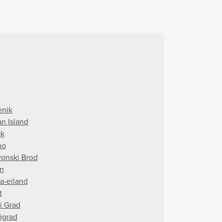
enik
an Island
ak
no
vonski Brod
in
ta-eiland
t
i Grad
rigrad