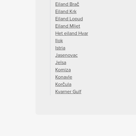
Eiland Brač
Eiland Krk
Eiland Lopud
Eiland Mljet
Het eiland Hvar
Ilok
Istria
Jasenovac
Jelsa
Komiza
Konavle
Korčula
Kvarner Gulf