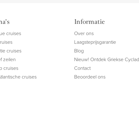
a's
Informatie
ue cruises
Over ons
cruises
Laagsteprijsgarantie
tie cruises
Blog
f zeilen
Nieuw! Ontdek Griekse Cycla
ip cruises
Contact
tlantische cruises
Beoordeel ons