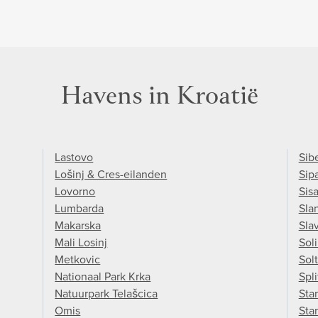
Havens in Kroatië
Lastovo
Sib
Lošinj & Cres-eilanden
Sip
Lovorno
Sis
Lumbarda
Sla
Makarska
Sla
Mali Losinj
Sol
Metkovic
Sol
Nationaal Park Krka
Spli
Natuurpark Telašcica
Star
Omis
Sta