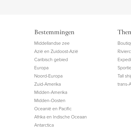
Bestemmingen
Them
Middellandse zee
Boutiq
Azië en Zuidoost-Azië
Rivier
Caribisch gebied
Expedi
Europa
Sportie
Noord-Europa
Tall sh
Zuid-Amerika
trans-A
Midden-Amerika
Midden-Oosten
Oceanië en Pacific
Afrika en Indische Oceaan
Antarctica