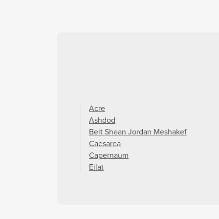
Acre
Ashdod
Beit Shean Jordan Meshakef
Caesarea
Capernaum
Eilat