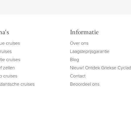
a's
Informatie
ue cruises
Over ons
cruises
Laagsteprijsgarantie
tie cruises
Blog
f zeilen
Nieuw! Ontdek Griekse Cycla
ip cruises
Contact
tlantische cruises
Beoordeel ons