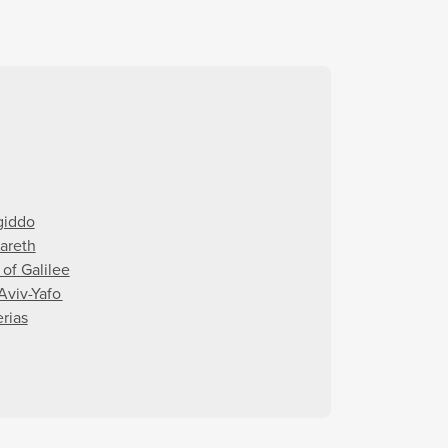
iddo
areth
 of Galilee
 Aviv-Yafo
erias