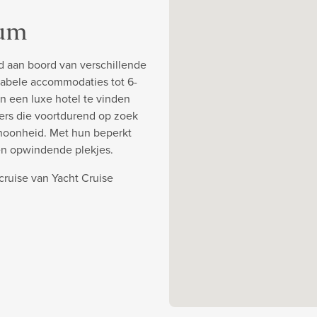
aum
d aan boord van verschillende
abele accommodaties tot 6-
an een luxe hotel te vinden
ners die voortdurend op zoek
choonheid. Met hun beperkt
en opwindende plekjes.
ruise van Yacht Cruise