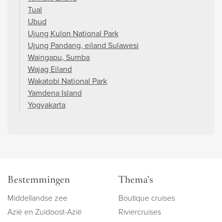
Tual
Ubud
Ujung Kulon National Park
Ujung Pandang, eiland Sulawesi
Waingapu, Sumba
Wajag Eiland
Wakatobi National Park
Yamdena Island
Yogyakarta
Bestemmingen
Thema's
Middellandse zee
Boutique cruises
Azië en Zuidoost-Azië
Riviercruises