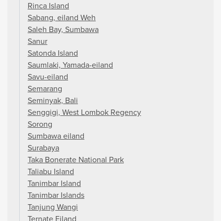
Rinca Island
Sabang, eiland Weh
Saleh Bay, Sumbawa
Sanur
Satonda Island
Saumlaki, Yamada-eiland
Savu-eiland
Semarang
Seminyak, Bali
Senggigi, West Lombok Regency
Sorong
Sumbawa eiland
Surabaya
Taka Bonerate National Park
Taliabu Island
Tanimbar Island
Tanimbar Islands
Tanjung Wangi
Ternate Eiland