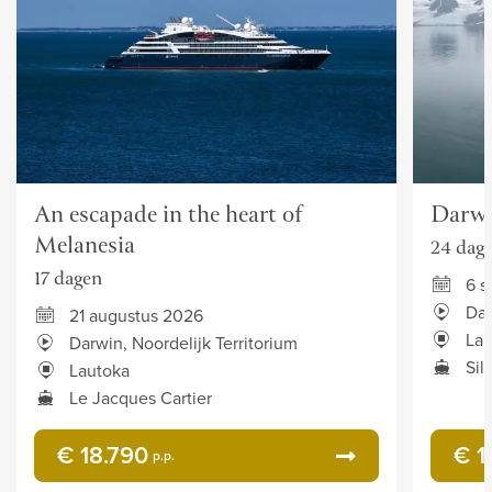
An escapade in the heart of
Darwi
Melanesia
24 dag
17 dagen
6 
Dar
21 augustus 2026
Lau
Darwin, Noordelijk Territorium
Sil
Lautoka
Le Jacques Cartier
€ 18.790
€ 1
p.p.