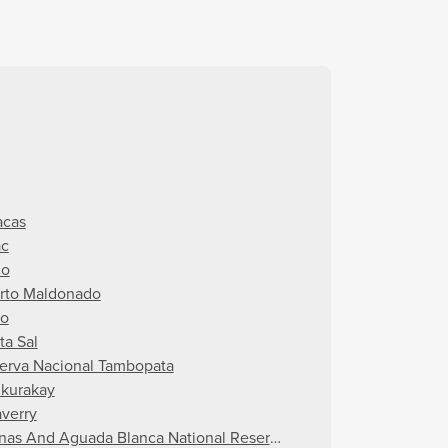
acas
ac
co
rto Maldonado
o
ta Sal
erva Nacional Tambopata
kurakay
averry
inas And Aguada Blanca National Reservation