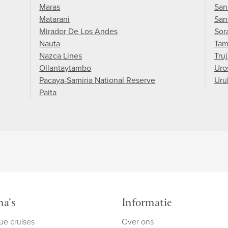
Maras
San
Matarani
San
Mirador De Los Andes
Sor
Nauta
Tam
Nazca Lines
Truj
Ollantaytambo
Uro
Pacaya-Samiria National Reserve
Uru
Paita
a's
Informatie
ue cruises
Over ons