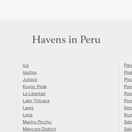
Havens in Peru
Ica
Par
Iquitos
Pis
Juliaca
Pis
Kuyoc Peak
Pue
La Libertad
Pun
Lake Titicaca
Pun
Lares
Res
Lima
Run
Machu Picchu
Sal
Máncora District
Sal