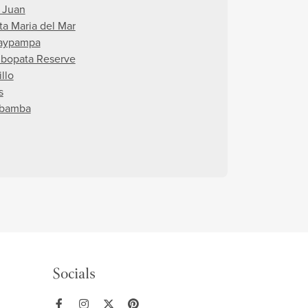
 Juan
ta Maria del Mar
aypampa
bopata Reserve
illo
s
bamba
Socials