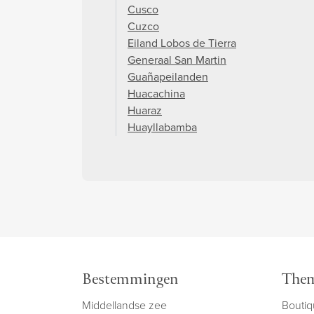
Cusco
Cuzco
Eiland Lobos de Tierra
Generaal San Martin
Guañapeilanden
Huacachina
Huaraz
Huayllabamba
Bestemmingen
Them
Middellandse zee
Boutiq